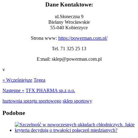
Dane Kontaktowe:
ul.Słoneczna 9
Bielany Wrocławskie
55-040 Kobierzyce
Strona www:
https://powerman.com.pl/
Tel. 71 325 25 13
E:mail: sklep@powerman.com.pl
v
« Wcześniejsze
Tegea
Następne »
TFX PHARMA sp.z o.o.
hurtownia sprzętu sportowego
sklep sportowy
Podobne