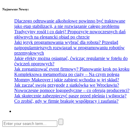
Najnowsze Newsy:
Dlaczego odtruwanie alkoholowe powinno być traktowane
jako etap stabilizacji, a nie rozwiązanie całego problemu
Tradycyjny rosół i co dalej? Propozycje nowoczesnych dań
głównych na elegancki obiad po chrzcie
Jaki język programowania wybrać dla robota? Przegląd
najpopularniejszych rozwiązań w programowaniu robotów
przemysłowych
Jakie efekty można osiągnąć, ćwicząc regularnie w fotelu do
ćwiczeń oporowych?
Jak zorganizować event firmowy? Planowanie krok po kroku
Kompleksowa metamorfoza po ciąży – Na czym polega
Mommy Makeover i jakie zabiegi wchodzą w jej skład?
Jak zacząć swoją przygodę z siatkówką we Wrocławiu?
Nowoczesne pomoce logopedyczne – co oferują producenci?
Jak skutecznie zabezpieczyć paszę przed pleśnią i wilgocią?
Co zrobić, gdy w firmie brakuje współpracy i zaufania?