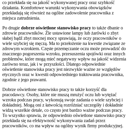
co przekłada się na jakość wykonywanej pracy oraz szybkość
działania. Komfortowe warunki wykonywania obowiązków
przekładają się również na ogólne zadowolenie pracownika z
miejsca zatrudnienia.
Po drugie
dobrze oświetlone stanowisko pracy
to także dbanie o
zdrowie pracowników. Źle ustawione lampy lub żarówki o zbyt
słabej bądź zbyt mocnej mocy sprawiają, że oczy pracowników o
wiele szybciej się męczą. Ma to przełożenie na kwestie związane ze
zdrowym wzrokiem. Częste przemęczanie oczu może prowadzić do
znacznego pogorszenia wzroku, przesuszenia spojówki oraz innych
problemów, które mogą mieć negatywny wpływ na jakość widzenia
zarówno teraz, jak i w przyszłości. Dlatego odpowiednie
oświetlenie stanowiska pracy jest niezwykle ważne ze względów
etycznych oraz w kwestii odpowiedniego traktowania pracownika,
zgodnie z jego prawami.
Dobrze oświetlone stanowisko pracy to także korzyść dla
pracodawcy. Osoby, które nie muszą mrużyć oczu lub wytężać
wzroku podczas pracy, wykonują swoje zadania o wiele szybciej i
dokładniej. Mogą oni z łatwością rozróżniać szczegóły i dokładnie
widzą wszelkie detale, co często jest bardzo ważne podczas pracy.
To wszystko sprawia, że odpowiednio oświetlone stanowisko pracy
przekłada się na efektywność wykonywania zadań przez
pracowników, co ma wpływ na ogólny wynik firmy produkcyjnej.