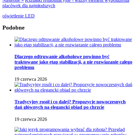
Następne »
Kształtki rehabilitacyjne - ważny element wyposażenia
placówek dla najmłodszych
oświetlenie LED
Podobne
Dlaczego odtruwanie alkoholowe powinno być
traktowane jako etap stabilizacji, a nie rozwiązanie całego
problemu
19 czerwca 2026
Tradycyjny rosół i co dalej? Propozycje nowoczesnych
dań głównych na elegancki obiad po chrzcie
19 czerwca 2026