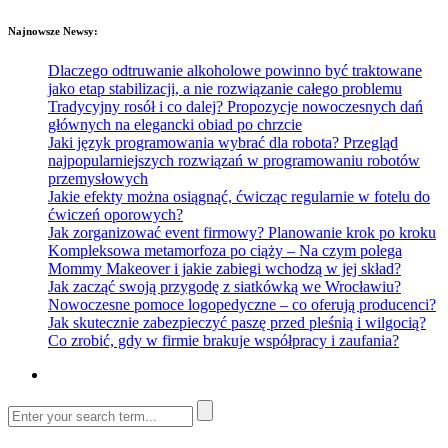
Najnowsze Newsy:
Dlaczego odtruwanie alkoholowe powinno być traktowane
jako etap stabilizacji, a nie rozwiązanie całego problemu
Tradycyjny rosół i co dalej? Propozycje nowoczesnych dań
głównych na elegancki obiad po chrzcie
Jaki język programowania wybrać dla robota? Przegląd
najpopularniejszych rozwiązań w programowaniu robotów
przemysłowych
Jakie efekty można osiągnąć, ćwicząc regularnie w fotelu do
ćwiczeń oporowych?
Jak zorganizować event firmowy? Planowanie krok po kroku
Kompleksowa metamorfoza po ciąży – Na czym polega
Mommy Makeover i jakie zabiegi wchodzą w jej skład?
Jak zacząć swoją przygodę z siatkówką we Wrocławiu?
Nowoczesne pomoce logopedyczne – co oferują producenci?
Jak skutecznie zabezpieczyć paszę przed pleśnią i wilgocią?
Co zrobić, gdy w firmie brakuje współpracy i zaufania?