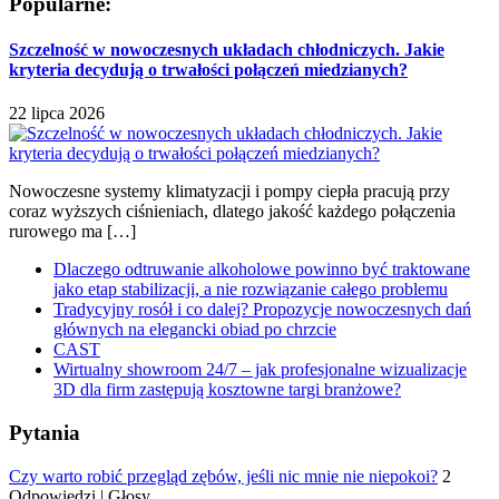
Popularne:
Szczelność w nowoczesnych układach chłodniczych. Jakie
kryteria decydują o trwałości połączeń miedzianych?
22 lipca 2026
Nowoczesne systemy klimatyzacji i pompy ciepła pracują przy
coraz wyższych ciśnieniach, dlatego jakość każdego połączenia
rurowego ma […]
Dlaczego odtruwanie alkoholowe powinno być traktowane
jako etap stabilizacji, a nie rozwiązanie całego problemu
Tradycyjny rosół i co dalej? Propozycje nowoczesnych dań
głównych na elegancki obiad po chrzcie
CAST
Wirtualny showroom 24/7 – jak profesjonalne wizualizacje
3D dla firm zastępują kosztowne targi branżowe?
Pytania
Czy warto robić przegląd zębów, jeśli nic mnie nie niepokoi?
2
Odpowiedzi
|
Głosy