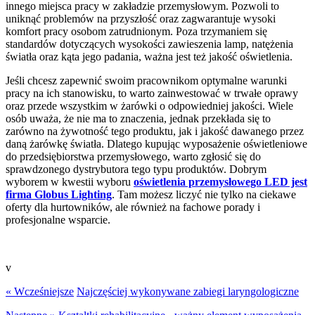
innego miejsca pracy w zakładzie przemysłowym. Pozwoli to
uniknąć problemów na przyszłość oraz zagwarantuje wysoki
komfort pracy osobom zatrudnionym. Poza trzymaniem się
standardów dotyczących wysokości zawieszenia lamp, natężenia
światła oraz kąta jego padania, ważna jest też jakość oświetlenia.
Jeśli chcesz zapewnić swoim pracownikom optymalne warunki
pracy na ich stanowisku, to warto zainwestować w trwałe oprawy
oraz przede wszystkim w żarówki o odpowiedniej jakości. Wiele
osób uważa, że nie ma to znaczenia, jednak przekłada się to
zarówno na żywotność tego produktu, jak i jakość dawanego przez
daną żarówkę światła. Dlatego kupując wyposażenie oświetleniowe
do przedsiębiorstwa przemysłowego, warto zgłosić się do
sprawdzonego dystrybutora tego typu produktów. Dobrym
wyborem w kwestii wyboru
oświetlenia przemysłowego LED jest
firma Globus Lighting
. Tam możesz liczyć nie tylko na ciekawe
oferty dla hurtowników, ale również na fachowe porady i
profesjonalne wsparcie.
v
« Wcześniejsze
Najczęściej wykonywane zabiegi laryngologiczne