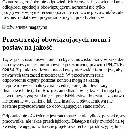
Oznacza to, że dobranie odpowiednich żarówek i ustawienie lamp
odległości zgodnej z obowiązującymi normami nie tylko
pozytywnie wpłynie na samopoczucie i zdrowie pracowników, ale
również dodatkowo przyniesie korzyści przedsiębiorstwu.
Przestrzegaj obowiązujących norm i
postaw na jakość
To, w jaki sposób oświetlone ma być stanowisko pracy w zakładzie
przemysłowym, jest unormowane przez
normę prawną PN-71/E-
02034
. Z punktu widzenia pracodawcy niezwykle istotne jest, aby
zawartych tam zasad przestrzegać. W przeciwnym razie
odpowiednie organy podczas kontroli mogą za każdą
nieprawidłowość nałożyć na przedsiębiorcę dotkliwe kary
finansowe i nie tylko. Rażące zaniedbania w tej kwestii mogą być
nawet przyczyną zamknięcia przedsiębiorstwa do czasu, aż sprawa
nie zostanie wyjaśniona lub cała instalacja oświetleniowa nie
zostanie przystosowana do obowiązujących standardów.
Odpowiednie oświetlenie jest zatem ważne nie tylko z perspektywy
pracownika, ale także przedsiębiorcy. Dlatego należy zwrócić na tę
kwestię uwagę już w trakcie projektowania hali produkcyjnej lub