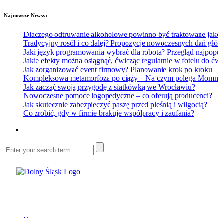
Najnowsze Newsy:
Dlaczego odtruwanie alkoholowe powinno być traktowane jako e
Tradycyjny rosół i co dalej? Propozycje nowoczesnych dań głó
Jaki język programowania wybrać dla robota? Przegląd najp
Jakie efekty można osiągnąć, ćwicząc regularnie w fotelu do
Jak zorganizować event firmowy? Planowanie krok po kroku
Kompleksowa metamorfoza po ciąży – Na czym polega Mommy 
Jak zacząć swoją przygodę z siatkówką we Wrocławiu?
Nowoczesne pomoce logopedyczne – co oferują producenci?
Jak skutecznie zabezpieczyć paszę przed pleśnią i wilgocią?
Co zrobić, gdy w firmie brakuje współpracy i zaufania?
Dolny Śląsk