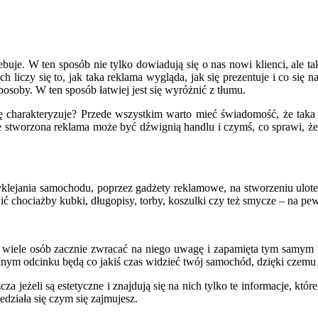
ebuje. W ten sposób nie tylko dowiadują się o nas nowi klienci, ale ta
liczy się to, jak taka reklama wygląda, jak się prezentuje i co się na 
posoby. W ten sposób łatwiej jest się wyróżnić z tłumu.
ę charakteryzuje? Przede wszystkim warto mieć świadomość, że taka 
e stworzona reklama może być dźwignią handlu i czymś, co sprawi, że t
klejania samochodu, poprzez gadżety reklamowe, na stworzeniu ulot
chociażby kubki, długopisy, torby, koszulki czy też smycze – na pe
ią wiele osób zacznie zwracać na niego uwagę i zapamięta tym samym 
anym odcinku będą co jakiś czas widzieć twój samochód, dzięki czemu 
jeżeli są estetyczne i znajdują się na nich tylko te informacje, któr
edziała się czym się zajmujesz.