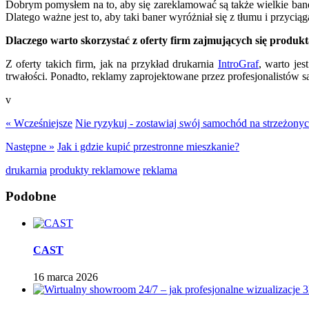
Dobrym pomysłem na to, aby się zareklamować są także wielkie bane
Dlatego ważne jest to, aby taki baner wyróżniał się z tłumu i przycią
Dlaczego warto skorzystać z oferty firm zajmujących się produ
Z oferty takich firm, jak na przykład drukarnia
IntroGraf
, warto je
trwałości. Ponadto, reklamy zaprojektowane przez profesjonalistów 
v
« Wcześniejsze
Nie ryzykuj - zostawiaj swój samochód na strzeżony
Następne »
Jak i gdzie kupić przestronne mieszkanie?
drukarnia
produkty reklamowe
reklama
Podobne
CAST
16 marca 2026