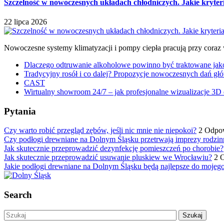
Szczelność w nowoczesnych układach chłodniczych. Jakie kryter
22 lipca 2026
Nowoczesne systemy klimatyzacji i pompy ciepła pracują przy coraz
Dlaczego odtruwanie alkoholowe powinno być traktowane jako e
Tradycyjny rosół i co dalej? Propozycje nowoczesnych dań głó
CAST
Wirtualny showroom 24/7 – jak profesjonalne wizualizacje 3D 
Pytania
Czy warto robić przegląd zębów, jeśli nic mnie nie niepokoi?
2 Odpo
Czy podłogi drewniane na Dolnym Śląsku przetrwają imprezy rodzin
Jak skutecznie przeprowadzić dezynfekcję pomieszczeń po chorobie?
Jak skutecznie przeprowadzić usuwanie pluskiew we Wrocławiu?
2 
Jakie podłogi drewniane na Dolnym Śląsku będą najlepsze do mojeg
Search