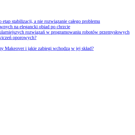
tap stabilizacji, a nie rozwiązanie całego problemu
wnych na elegancki obiad po chrzcie
opularniejszych rozwiązań w programowaniu robotów przemysłowych
 ćwiczeń oporowych?
Makeover i jakie zabiegi wchodzą w jej skład?