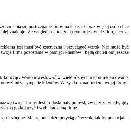
kże zmienia się postrzeganie firmy na lepsze. Coraz więcej osób chce
niej znajduje. Ze względu na to, że na rynku jest wiele firm, a co za
reklama jest musi być estetyczna i przyciągać wzrok. Nie może być
woja firma pozostanie w pamięci klientów i będą chcieli oni jeszcze
ek kończąc. Warto inwestować w wiele różnych metod reklamowania
wno wzbudzą sympatię klientów. Wszystko z nadrukiem twojej firmy!
nazwę twojej firmy. Jest to doskonały pomysł, zwłaszcza wtedy, gdy
zaczną go kojarzyć i wybierać daną firmę.
e są niezbędne. Muszą one także przyciągać wzrok, tak by potencjalna