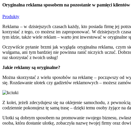
Oryginalna reklama sposobem na pozostanie w pamięci klientów
Produkty
Reklama – w dzisiejszych czasach każdy, kto posiada firmę jej potrz
korzystać z tego, co możesz im zaproponować. W dzisiejszych czasach 
tym idzie, także wiele reklam – warto jest inwestować w oryginalne s
Oczywiście pytanie brzmi jak wygląda oryginalna reklama, czym si
wulgarna, ani tym bardziej nie powinna ranić niczyich uczuć. Dobrz
raz skorzystać z twoich usług!
Jakie reklamy są oryginalne?
Można skorzystać z wielu sposobów na reklamę – począwszy od wy
się. Rozdawanie ulotek czy gadżetów reklamowych – możesz zamówić 
Z kolei, jeżeli zdecydujesz się na oklejenie samochodu, z pewnośc
codziennie pokonujesz tę samą trasę – dzięki temu osoby żyjące na d
Ulotki są dobrym sposobem na promowanie swojego biznesu, zwłaszcza 
osoba, która dostanie ulotkę, zobaczyła nazwę twojej firmy oraz dowi