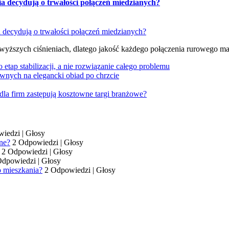
ia decydują o trwałości połączeń miedzianych?
 wyższych ciśnieniach, dlatego jakość każdego połączenia rurowego m
tap stabilizacji, a nie rozwiązanie całego problemu
wnych na elegancki obiad po chrzcie
dla firm zastępują kosztowne targi branżowe?
wiedzi
|
Głosy
ne?
2 Odpowiedzi
|
Głosy
2 Odpowiedzi
|
Głosy
Odpowiedzi
|
Głosy
o mieszkania?
2 Odpowiedzi
|
Głosy