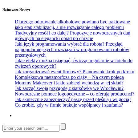
Najnowsze Newsy:
Dlaczego odtruwanie alkoholowe powinno być traktowane
jako etap stabilizacji, a nie rozwiązanie całego problemu
Tradycyjny rosół i co dalej? Propozycje nowoczesnych dań
głównych na elegancki obiad po chrzcie
Jaki język programowania wybrać dla robota? Przegląd
najpopularniejszych rozwiązań w programowaniu robotów
przemysłowych
Jakie efekty można osiągnąć, ćwicząc regularnie w fotelu do
ćwiczeń oporowych?
Jak zorganizować event firmowy? Planowanie krok po kroku
Kompleksowa metamorfoza po ciąży – Na czym polega
Mommy Makeover i jakie zabiegi wchodzą w jej skład?
Jak zacząć swoją przygodę z siatkówką we Wrocławiu?
Nowoczesne pomoce logopedyczne – co oferują producenci?
Jak skutecznie zabezpieczyć paszę przed pleśnią i wilgocią?
Co zrobić, gdy w firmie brakuje współpracy i zaufania?