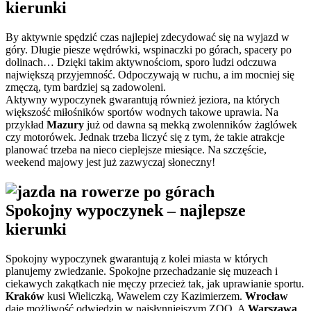
kierunki
By aktywnie spędzić czas najlepiej zdecydować się na wyjazd w
góry. Długie piesze wędrówki, wspinaczki po górach, spacery po
dolinach… Dzięki takim aktywnościom, sporo ludzi odczuwa
największą przyjemność. Odpoczywają w ruchu, a im mocniej się
zmęczą, tym bardziej są zadowoleni.
Aktywny wypoczynek gwarantują również jeziora, na których
większość miłośników sportów wodnych takowe uprawia. Na
przykład
Mazury
już od dawna są mekką zwolenników żaglówek
czy motorówek. Jednak trzeba liczyć się z tym, że takie atrakcje
planować trzeba na nieco cieplejsze miesiące. Na szczęście,
weekend majowy jest już zazwyczaj słoneczny!
Spokojny wypoczynek – najlepsze
kierunki
Spokojny wypoczynek gwarantują z kolei miasta w których
planujemy zwiedzanie. Spokojne przechadzanie się muzeach i
ciekawych zakątkach nie męczy przecież tak, jak uprawianie sportu.
Kraków
kusi Wieliczką, Wawelem czy Kazimierzem.
Wrocław
daje możliwość odwiedzin w najsłynniejszym ZOO. A
Warszawa
,