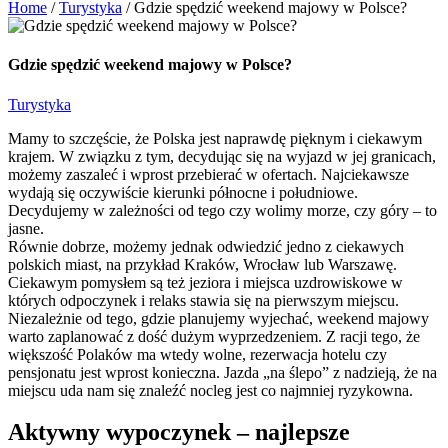
Home
/
Turystyka
/
Gdzie spędzić weekend majowy w Polsce?
Gdzie spędzić weekend majowy w Polsce?
Turystyka
Mamy to szczęście, że Polska jest naprawdę pięknym i ciekawym
krajem. W związku z tym, decydując się na wyjazd w jej granicach,
możemy zaszaleć i wprost przebierać w ofertach. Najciekawsze
wydają się oczywiście kierunki północne i południowe.
Decydujemy w zależności od tego czy wolimy morze, czy góry – to
jasne.
Równie dobrze, możemy jednak odwiedzić jedno z ciekawych
polskich miast, na przykład Kraków, Wrocław lub Warszawę.
Ciekawym pomysłem są też jeziora i miejsca uzdrowiskowe w
których odpoczynek i relaks stawia się na pierwszym miejscu.
Niezależnie od tego, gdzie planujemy wyjechać, weekend majowy
warto zaplanować z dość dużym wyprzedzeniem. Z racji tego, że
większość Polaków ma wtedy wolne, rezerwacja hotelu czy
pensjonatu jest wprost konieczna. Jazda „na ślepo” z nadzieją, że na
miejscu uda nam się znaleźć nocleg jest co najmniej ryzykowna.
Aktywny wypoczynek – najlepsze