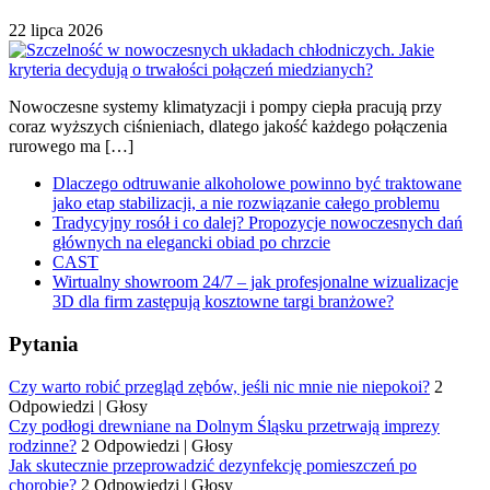
22 lipca 2026
Nowoczesne systemy klimatyzacji i pompy ciepła pracują przy
coraz wyższych ciśnieniach, dlatego jakość każdego połączenia
rurowego ma […]
Dlaczego odtruwanie alkoholowe powinno być traktowane
jako etap stabilizacji, a nie rozwiązanie całego problemu
Tradycyjny rosół i co dalej? Propozycje nowoczesnych dań
głównych na elegancki obiad po chrzcie
CAST
Wirtualny showroom 24/7 – jak profesjonalne wizualizacje
3D dla firm zastępują kosztowne targi branżowe?
Pytania
Czy warto robić przegląd zębów, jeśli nic mnie nie niepokoi?
2
Odpowiedzi
|
Głosy
Czy podłogi drewniane na Dolnym Śląsku przetrwają imprezy
rodzinne?
2 Odpowiedzi
|
Głosy
Jak skutecznie przeprowadzić dezynfekcję pomieszczeń po
chorobie?
2 Odpowiedzi
|
Głosy