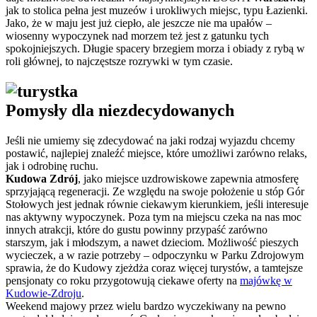
jak to stolica pełna jest muzeów i urokliwych miejsc, typu Łazienki.
Jako, że w maju jest już ciepło, ale jeszcze nie ma upałów –
wiosenny wypoczynek nad morzem też jest z gatunku tych
spokojniejszych. Długie spacery brzegiem morza i obiady z rybą w
roli głównej, to najczęstsze rozrywki w tym czasie.
Pomysły dla niezdecydowanych
Jeśli nie umiemy się zdecydować na jaki rodzaj wyjazdu chcemy
postawić, najlepiej znaleźć miejsce, które umożliwi zarówno relaks,
jak i odrobinę ruchu.
Kudowa Zdrój
, jako miejsce uzdrowiskowe zapewnia atmosferę
sprzyjającą regeneracji. Ze względu na swoje położenie u stóp Gór
Stołowych jest jednak równie ciekawym kierunkiem, jeśli interesuje
nas aktywny wypoczynek. Poza tym na miejscu czeka na nas moc
innych atrakcji, które do gustu powinny przypaść zarówno
starszym, jak i młodszym, a nawet dzieciom. Możliwość pieszych
wycieczek, a w razie potrzeby – odpoczynku w Parku Zdrojowym
sprawia, że do Kudowy zjeżdża coraz więcej turystów, a tamtejsze
pensjonaty co roku przygotowują ciekawe oferty na
majówkę w
Kudowie-Zdroju
.
Weekend majowy przez wielu bardzo wyczekiwany na pewno