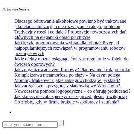
Najnowsze Newsy:
Dlaczego odtruwanie alkoholowe powinno być traktowane
jako etap stabilizacji, a nie rozwiązanie całego problemu
Tradycyjny rosół i co dalej? Propozycje nowoczesnych dań
głównych na elegancki obiad po chrzcie
Jaki język programowania wybrać dla robota? Przegląd
najpopularniejszych rozwiązań w programowaniu robotów
przemysłowych
Jakie efekty można osiągnąć, ćwicząc regularnie w fotelu do
ćwiczeń oporowych?
Jak zorganizować event firmowy? Planowanie krok po kroku
Kompleksowa metamorfoza po ciąży – Na czym polega
Mommy Makeover i jakie zabiegi wchodzą w jej skład?
Jak zacząć swoją przygodę z siatkówką we Wrocławiu?
Nowoczesne pomoce logopedyczne – co oferują producenci?
Jak skutecznie zabezpieczyć paszę przed pleśnią i wilgocią?
Co zrobić, gdy w firmie brakuje współpracy i zaufania?