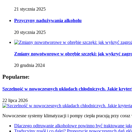
21 stycznia 2025
Przyczyny nadużywania alkoholu
20 stycznia 2025
Zmiany nowotworowe w obrębie szczęki: jak wykryć zagro
20 grudnia 2024
Popularne:
Szczelność w nowoczesnych układach chłodniczych. Jakie kryter
22 lipca 2026
Nowoczesne systemy klimatyzacji i pompy ciepła pracują przy coraz
Dlaczego odtruwanie alkoholowe powinno być traktowane jako e
Tradycyjny rosół i co dalej? Propozycje nowoczesnych dań głó