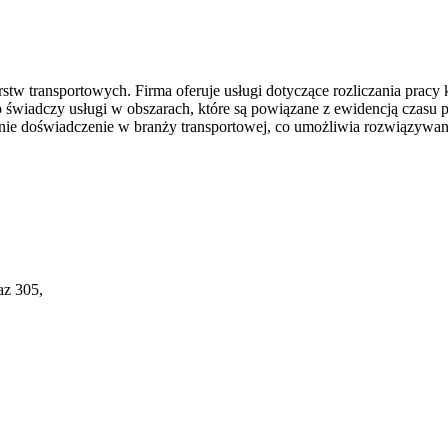
rstw transportowych. Firma oferuje usługi dotyczące rozliczania pracy
wiadczy usługi w obszarach, które są powiązane z ewidencją czasu pra
letnie doświadczenie w branży transportowej, co umożliwia rozwiązyw
az 305,