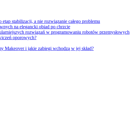
tap stabilizacji, a nie rozwiązanie całego problemu
wnych na elegancki obiad po chrzcie
opularniejszych rozwiązań w programowaniu robotów przemysłowych
 ćwiczeń oporowych?
Makeover i jakie zabiegi wchodzą w jej skład?