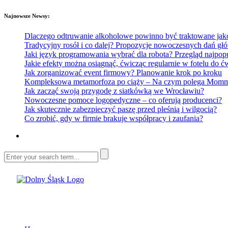
Najnowsze Newsy:
Dlaczego odtruwanie alkoholowe powinno być traktowane jako e
Tradycyjny rosół i co dalej? Propozycje nowoczesnych dań głó
Jaki język programowania wybrać dla robota? Przegląd najp
Jakie efekty można osiągnąć, ćwicząc regularnie w fotelu do
Jak zorganizować event firmowy? Planowanie krok po kroku
Kompleksowa metamorfoza po ciąży – Na czym polega Mommy 
Jak zacząć swoją przygodę z siatkówką we Wrocławiu?
Nowoczesne pomoce logopedyczne – co oferują producenci?
Jak skutecznie zabezpieczyć paszę przed pleśnią i wilgocią?
Co zrobić, gdy w firmie brakuje współpracy i zaufania?
Dolny Śląsk