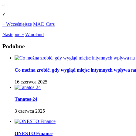
„
v
« Wcześniejsze
MAD Cars
Następne »
Winoland
Podobne
Co można zrobić, gdy wygląd miejsc intymnych wpływa na p
16 czerwca 2025
Tanatos-24
3 czerwca 2025
ONESTO Finance