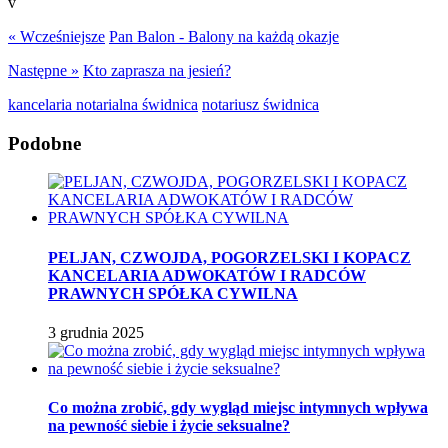
v
« Wcześniejsze
Pan Balon - Balony na każdą okazje
Następne »
Kto zaprasza na jesień?
kancelaria notarialna świdnica
notariusz świdnica
Podobne
PELJAN, CZWOJDA, POGORZELSKI I KOPACZ
KANCELARIA ADWOKATÓW I RADCÓW
PRAWNYCH SPÓŁKA CYWILNA
3 grudnia 2025
Co można zrobić, gdy wygląd miejsc intymnych wpływa
na pewność siebie i życie seksualne?