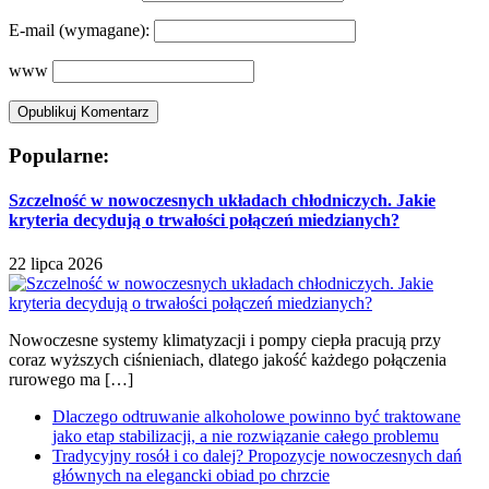
E-mail
(wymagane):
www
Popularne:
Szczelność w nowoczesnych układach chłodniczych. Jakie
kryteria decydują o trwałości połączeń miedzianych?
22 lipca 2026
Nowoczesne systemy klimatyzacji i pompy ciepła pracują przy
coraz wyższych ciśnieniach, dlatego jakość każdego połączenia
rurowego ma […]
Dlaczego odtruwanie alkoholowe powinno być traktowane
jako etap stabilizacji, a nie rozwiązanie całego problemu
Tradycyjny rosół i co dalej? Propozycje nowoczesnych dań
głównych na elegancki obiad po chrzcie