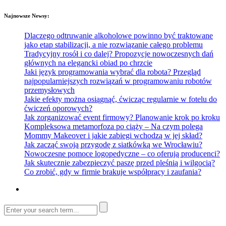
Najnowsze Newsy:
Dlaczego odtruwanie alkoholowe powinno być traktowane
jako etap stabilizacji, a nie rozwiązanie całego problemu
Tradycyjny rosół i co dalej? Propozycje nowoczesnych dań
głównych na elegancki obiad po chrzcie
Jaki język programowania wybrać dla robota? Przegląd
najpopularniejszych rozwiązań w programowaniu robotów
przemysłowych
Jakie efekty można osiągnąć, ćwicząc regularnie w fotelu do
ćwiczeń oporowych?
Jak zorganizować event firmowy? Planowanie krok po kroku
Kompleksowa metamorfoza po ciąży – Na czym polega
Mommy Makeover i jakie zabiegi wchodzą w jej skład?
Jak zacząć swoją przygodę z siatkówką we Wrocławiu?
Nowoczesne pomoce logopedyczne – co oferują producenci?
Jak skutecznie zabezpieczyć paszę przed pleśnią i wilgocią?
Co zrobić, gdy w firmie brakuje współpracy i zaufania?