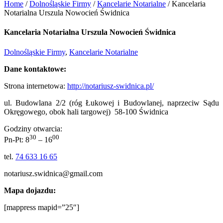
Home
/
Dolnośląskie Firmy
/
Kancelarie Notarialne
/
Kancelaria
Notarialna Urszula Nowocień Świdnica
Kancelaria Notarialna Urszula Nowocień Świdnica
Dolnośląskie Firmy
,
Kancelarie Notarialne
Dane kontaktowe:
Strona internetowa:
http://notariusz-swidnica.pl/
ul. Budowlana 2/2 (róg Łukowej i Budowlanej, naprzeciw Sądu
Okręgowego, obok hali targowej) 58-100 Świdnica
Godziny otwarcia:
30
00
Pn-Pt: 8
– 16
tel.
74 633 16 65
notariusz.swidnica@gmail.com
Mapa dojazdu:
[mappress mapid=”25″]