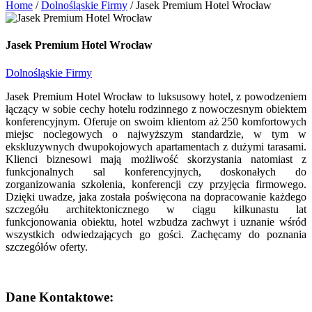
Home
/
Dolnośląskie Firmy
/
Jasek Premium Hotel Wrocław
Jasek Premium Hotel Wrocław
Dolnośląskie Firmy
Jasek Premium Hotel Wrocław to luksusowy hotel, z powodzeniem
łączący w sobie cechy hotelu rodzinnego z nowoczesnym obiektem
konferencyjnym. Oferuje on swoim klientom aż 250 komfortowych
miejsc noclegowych o najwyższym standardzie, w tym w
ekskluzywnych dwupokojowych apartamentach z dużymi tarasami.
Klienci biznesowi mają możliwość skorzystania natomiast z
funkcjonalnych sal konferencyjnych, doskonałych do
zorganizowania szkolenia, konferencji czy przyjęcia firmowego.
Dzięki uwadze, jaka została poświęcona na dopracowanie każdego
szczegółu architektonicznego w ciągu kilkunastu lat
funkcjonowania obiektu, hotel wzbudza zachwyt i uznanie wśród
wszystkich odwiedzających go gości. Zachęcamy do poznania
szczegółów oferty.
Dane Kontaktowe: