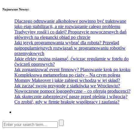
Najnowsze Newsy:
Dlaczego odtruwanie alkoholowe powinno być traktowane
jako etap stabilizacji, a nie rozwiązanie całego problemu
Tradycyjny rosół i co dalej? Propozycje nowoczesnych dań
głównych na elegancki obiad po chrzcie
Jaki język programowania wybrać dla robota? Przegląd
najpopularniejszych rozwiązań w programowaniu robotów
przemysłowych
Jakie efekty można osiągnąć, ćwicząc regularnie w fotelu do
ćwiczeń oporowych?
Jak zorganizować event firmowy? Planowanie krok po kroku
Kompleksowa metamorfoza po ciąży – Na czym polega
Mommy Makeover i jakie zabiegi wchodzą w jej skład?
Jak zacząć swoją przygodę z siatkówką we Wrocławiu?
Nowoczesne pomoce logopedyczne – co oferują producenci?
Jak skutecznie zabezpieczyć paszę przed pleśnią i wilgocią?
Co zrobić, gdy w firmie brakuje współpracy i zaufania?