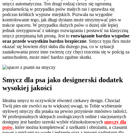
smycz automatyczna. Ten drugi rodzaj cieszy się ogromną
popularnością w przypadku psów małych ras i sprawdza się
podczas krótkich wypraw miejskich. Pozwala na wygodne
kontrolowanie tego, jak długi dystans może utrzymywać pies w
trakcie spaceru. W przypadku dużych psów o dużej sile lepiej
jednak zrezygnować z takiego rozwiązania i postawić na klasyczną
smycz przepinaną lub prostą. Jest to
rozwiązanie bardzo wygodne
oraz przede wszystkim bardzo bezpieczne
. Smycz typu flex może
okazać się bowiem zbyt słaba dla dużego psa, co w sytuacji
zaatakowania przez inne zwierzę czy chęci rzucenia się w pościg za
samochodem, może mieć bardzo zgubne skutki.
Smycz dla psa jako designerski dodatek
wysokiej jakości
Idealna smycz to oczywiście również ciekawy design. Chociaż
Twój pies nie zwróci na to większej uwagi, to Tobie wybieranie
stylowej smyczy dla psiaka na pewno przyniesie mnóstwo radości.
W profesjonalnych sklepach zoologicznych online i stacjonarnych
dostępny jest bardzo szeroki wybór różnokolorowych
smyczy dla
psów
, które można kompletować z szelkami i obrożami, a czasami
nawet z miskami na wodę i jedzenie oraz z innymi gadżetami dla