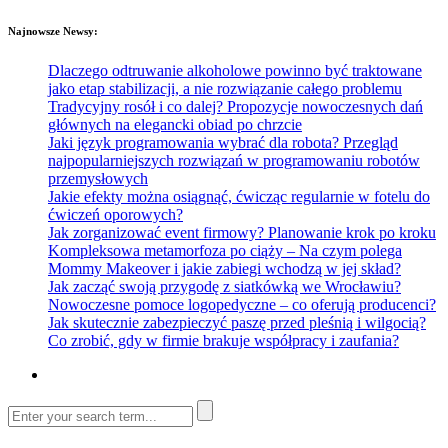
Najnowsze Newsy:
Dlaczego odtruwanie alkoholowe powinno być traktowane
jako etap stabilizacji, a nie rozwiązanie całego problemu
Tradycyjny rosół i co dalej? Propozycje nowoczesnych dań
głównych na elegancki obiad po chrzcie
Jaki język programowania wybrać dla robota? Przegląd
najpopularniejszych rozwiązań w programowaniu robotów
przemysłowych
Jakie efekty można osiągnąć, ćwicząc regularnie w fotelu do
ćwiczeń oporowych?
Jak zorganizować event firmowy? Planowanie krok po kroku
Kompleksowa metamorfoza po ciąży – Na czym polega
Mommy Makeover i jakie zabiegi wchodzą w jej skład?
Jak zacząć swoją przygodę z siatkówką we Wrocławiu?
Nowoczesne pomoce logopedyczne – co oferują producenci?
Jak skutecznie zabezpieczyć paszę przed pleśnią i wilgocią?
Co zrobić, gdy w firmie brakuje współpracy i zaufania?