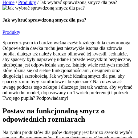
Home
/
Produkty
/
Jak wybrać sprawdzoną smycz dla psa?
Jak wybrać sprawdzoną smycz dla psa?
Produkty
Spacery z psem to bardzo ważna część każdego dnia czworonoga.
Odpowiednia dawka ruchu jest niezwykle istotna dla zdrowia
pupila, dlatego też należy bardzo pilnować tej kwestii. Jednakże,
aby spacery były naprawdę udane i przede wszystkim bezpieczne,
niezbędna jest odpowiednia smycz. Istnieje wiele różnych modeli,
które różnią się od siebie funkcjonalnościami, designem oraz
długością i szerokością. Jak wybrać idealną smycz dla psa, aby
spacery z nim były komfortowe i bezpieczne? Na co zwracać
uwagę podczas tego zakupu i dlaczego jest tak ważne, aby wybrać
odpowiedni model, dopasowany do Twoich preferencji i potrzeb
Twojego pupila? Podpowiadamy!
Postaw na funkcjonalną smycz o
odpowiednich rozmiarach
Na rynku produktów dla psów dostępny jest bardzo szeroki wybór
smyczy dla czworonogów. Są one dostępne w różnych rozmiarach i