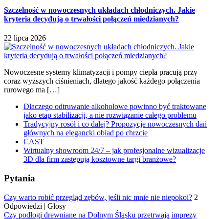
Szczelność w nowoczesnych układach chłodniczych. Jakie
kryteria decydują o trwałości połączeń miedzianych?
22 lipca 2026
Nowoczesne systemy klimatyzacji i pompy ciepła pracują przy
coraz wyższych ciśnieniach, dlatego jakość każdego połączenia
rurowego ma […]
Dlaczego odtruwanie alkoholowe powinno być traktowane
jako etap stabilizacji, a nie rozwiązanie całego problemu
Tradycyjny rosół i co dalej? Propozycje nowoczesnych dań
głównych na elegancki obiad po chrzcie
CAST
Wirtualny showroom 24/7 – jak profesjonalne wizualizacje
3D dla firm zastępują kosztowne targi branżowe?
Pytania
Czy warto robić przegląd zębów, jeśli nic mnie nie niepokoi?
2
Odpowiedzi
|
Głosy
Czy podłogi drewniane na Dolnym Śląsku przetrwają imprezy