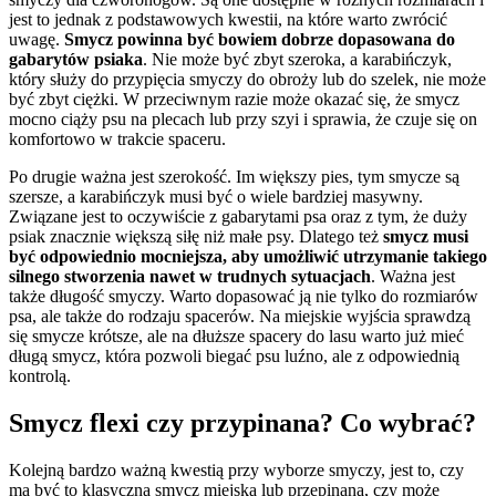
jest to jednak z podstawowych kwestii, na które warto zwrócić
uwagę.
Smycz powinna być bowiem dobrze dopasowana do
gabarytów psiaka
. Nie może być zbyt szeroka, a karabińczyk,
który służy do przypięcia smyczy do obroży lub do szelek, nie może
być zbyt ciężki. W przeciwnym razie może okazać się, że smycz
mocno ciąży psu na plecach lub przy szyi i sprawia, że czuje się on
komfortowo w trakcie spaceru.
Po drugie ważna jest szerokość. Im większy pies, tym smycze są
szersze, a karabińczyk musi być o wiele bardziej masywny.
Związane jest to oczywiście z gabarytami psa oraz z tym, że duży
psiak znacznie większą siłę niż małe psy. Dlatego też
smycz musi
być odpowiednio mocniejsza, aby umożliwić utrzymanie takiego
silnego stworzenia nawet w trudnych sytuacjach
. Ważna jest
także długość smyczy. Warto dopasować ją nie tylko do rozmiarów
psa, ale także do rodzaju spacerów. Na miejskie wyjścia sprawdzą
się smycze krótsze, ale na dłuższe spacery do lasu warto już mieć
długą smycz, która pozwoli biegać psu luźno, ale z odpowiednią
kontrolą.
Smycz flexi czy przypinana? Co wybrać?
Kolejną bardzo ważną kwestią przy wyborze smyczy, jest to, czy
ma być to klasyczna smycz miejska lub przepinana, czy może