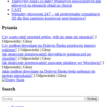
Tradycyjny rosół i co dalej? Propozycje nowoczesnych dań
głównych na elegancki obiad po chrzcie
CAST
Wirtualny showroom 24/7 – jak profesjonalne wizualizacje
3D dla firm zastępują kosztowne targi branżowe?
Pytania
Czy warto robić przegląd zębów, jeśli nic mnie nie niepokoi?
2
Odpowiedzi
|
Głosy
Czy podłogi drewniane na Dolnym Śląsku przetrwają imprezy
rodzinne?
2 Odpowiedzi
|
Głosy
Jak skutecznie przeprowadzić dezynfekcję pomieszczeń po
chorobie?
2 Odpowiedzi
|
Głosy
Jak skutecznie przeprowadzić usuwanie pluskiew we Wrocławiu?
2
Odpowiedzi
|
Głosy
Jakie podłogi drewniane na Dolnym Śląsku będą najlepsze do
mojego mieszkania?
2 Odpowiedzi
|
Głosy
Search