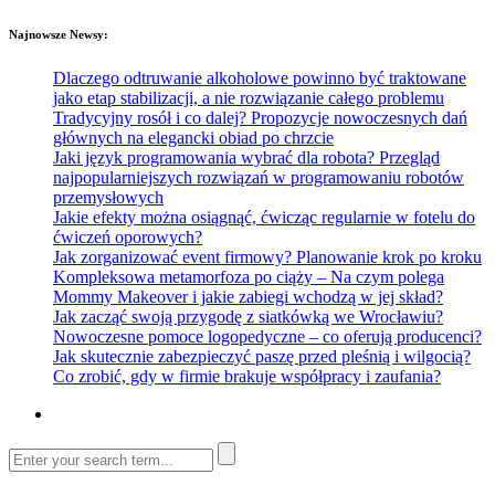
Najnowsze Newsy:
Dlaczego odtruwanie alkoholowe powinno być traktowane
jako etap stabilizacji, a nie rozwiązanie całego problemu
Tradycyjny rosół i co dalej? Propozycje nowoczesnych dań
głównych na elegancki obiad po chrzcie
Jaki język programowania wybrać dla robota? Przegląd
najpopularniejszych rozwiązań w programowaniu robotów
przemysłowych
Jakie efekty można osiągnąć, ćwicząc regularnie w fotelu do
ćwiczeń oporowych?
Jak zorganizować event firmowy? Planowanie krok po kroku
Kompleksowa metamorfoza po ciąży – Na czym polega
Mommy Makeover i jakie zabiegi wchodzą w jej skład?
Jak zacząć swoją przygodę z siatkówką we Wrocławiu?
Nowoczesne pomoce logopedyczne – co oferują producenci?
Jak skutecznie zabezpieczyć paszę przed pleśnią i wilgocią?
Co zrobić, gdy w firmie brakuje współpracy i zaufania?