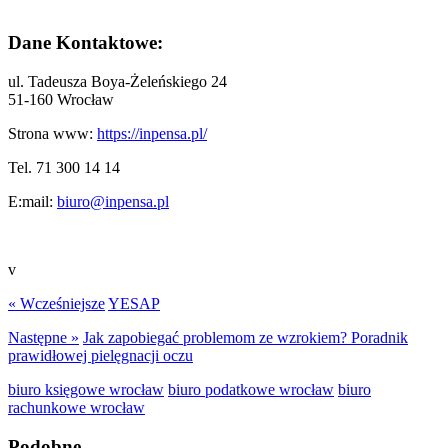
Dane Kontaktowe:
ul. Tadeusza Boya-Żeleńskiego 24
51-160 Wrocław
Strona www:
https://inpensa.pl/
Tel. 71 300 14 14
E:mail:
biuro@inpensa.pl
v
« Wcześniejsze
YESAP
Następne »
Jak zapobiegać problemom ze wzrokiem? Poradnik
prawidłowej pielęgnacji oczu
biuro księgowe wrocław
biuro podatkowe wrocław
biuro
rachunkowe wrocław
Podobne