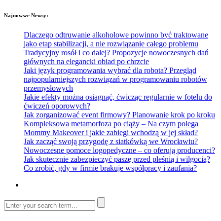
Najnowsze Newsy:
Dlaczego odtruwanie alkoholowe powinno być traktowane
jako etap stabilizacji, a nie rozwiązanie całego problemu
Tradycyjny rosół i co dalej? Propozycje nowoczesnych dań
głównych na elegancki obiad po chrzcie
Jaki język programowania wybrać dla robota? Przegląd
najpopularniejszych rozwiązań w programowaniu robotów
przemysłowych
Jakie efekty można osiągnąć, ćwicząc regularnie w fotelu do
ćwiczeń oporowych?
Jak zorganizować event firmowy? Planowanie krok po kroku
Kompleksowa metamorfoza po ciąży – Na czym polega
Mommy Makeover i jakie zabiegi wchodzą w jej skład?
Jak zacząć swoją przygodę z siatkówką we Wrocławiu?
Nowoczesne pomoce logopedyczne – co oferują producenci?
Jak skutecznie zabezpieczyć paszę przed pleśnią i wilgocią?
Co zrobić, gdy w firmie brakuje współpracy i zaufania?