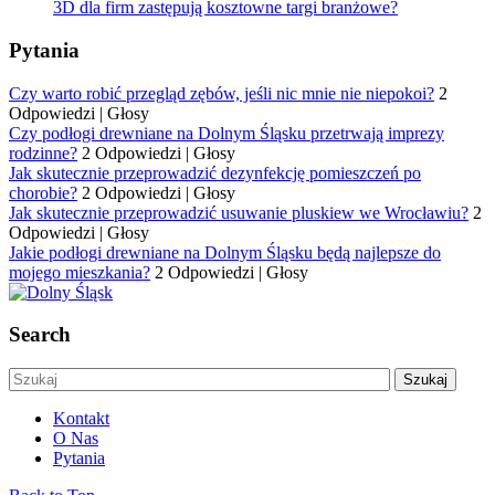
3D dla firm zastępują kosztowne targi branżowe?
Pytania
Czy warto robić przegląd zębów, jeśli nic mnie nie niepokoi?
2
Odpowiedzi
|
Głosy
Czy podłogi drewniane na Dolnym Śląsku przetrwają imprezy
rodzinne?
2 Odpowiedzi
|
Głosy
Jak skutecznie przeprowadzić dezynfekcję pomieszczeń po
chorobie?
2 Odpowiedzi
|
Głosy
Jak skutecznie przeprowadzić usuwanie pluskiew we Wrocławiu?
2
Odpowiedzi
|
Głosy
Jakie podłogi drewniane na Dolnym Śląsku będą najlepsze do
mojego mieszkania?
2 Odpowiedzi
|
Głosy
Search
Kontakt
O Nas
Pytania