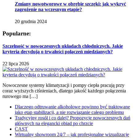
Zmiany nowotworowe w obrębie szczęki: jak wykryć
zagrożenie na wczesnym etapie?
20 grudnia 2024
Popularne:
Szczelność w nowoczesnych układach chłodniczych. Jakie
kryteria decydują o trwałości połączeń miedzianych?
22 lipca 2026
Nowoczesne systemy klimatyzacji i pompy ciepła pracują przy
coraz wyższych ciśnieniach, dlatego jakość każdego połączenia
rurowego ma […]
Dlaczego odtruwanie alkoholowe powinno być traktowane
jako etap stabilizacji, a nie rozwiązanie całego problemu
Tradycyjny rosół i co dalej? Propozycje nowoczesnych dań
głównych na elegancki obiad po chrzcie
CAST
Wirtualny showroom 24/7 – jak profesjonalne wizualizacje