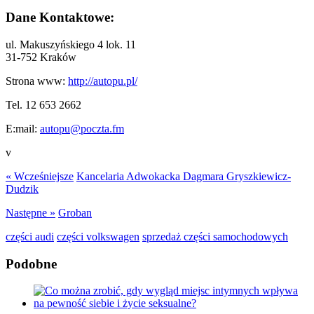
Dane Kontaktowe:
ul. Makuszyńskiego 4 lok. 11
31-752 Kraków
Strona www:
http://autopu.pl/
Tel. 12 653 2662
E:mail:
autopu@poczta.fm
v
« Wcześniejsze
Kancelaria Adwokacka Dagmara Gryszkiewicz-
Dudzik
Następne »
Groban
części audi
części volkswagen
sprzedaż części samochodowych
Podobne