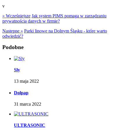
v
« Wcześniejsze
Jak system PIMS pomaga w zarządzaniu
prywatnością danych w firmie?
Następne »
Parki linowe na Dolnym Śląsku - które warto
odwiedzić?
Podobne
Sly
13 maja 2022
Dolpap
31 marca 2022
ULTRASONIC