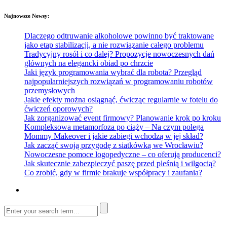
Najnowsze Newsy:
Dlaczego odtruwanie alkoholowe powinno być traktowane
jako etap stabilizacji, a nie rozwiązanie całego problemu
Tradycyjny rosół i co dalej? Propozycje nowoczesnych dań
głównych na elegancki obiad po chrzcie
Jaki język programowania wybrać dla robota? Przegląd
najpopularniejszych rozwiązań w programowaniu robotów
przemysłowych
Jakie efekty można osiągnąć, ćwicząc regularnie w fotelu do
ćwiczeń oporowych?
Jak zorganizować event firmowy? Planowanie krok po kroku
Kompleksowa metamorfoza po ciąży – Na czym polega
Mommy Makeover i jakie zabiegi wchodzą w jej skład?
Jak zacząć swoją przygodę z siatkówką we Wrocławiu?
Nowoczesne pomoce logopedyczne – co oferują producenci?
Jak skutecznie zabezpieczyć paszę przed pleśnią i wilgocią?
Co zrobić, gdy w firmie brakuje współpracy i zaufania?