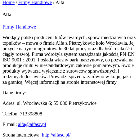
Home
/
Firmy Handlowe
/
Alfa
Alfa
Firmy Handlowe
Wiodący polski producent lutów twardych, spoiw miedzianych oraz
topników – mowa o firmie Alfa z Pietrzykowic koło Wrocławia. Jej
pozycje na rynku ugruntowało 30 lat pracy oraz dbałość o jakość i
ciągły rozwój. Firma wdrożyła system zarządzania jakością PN-EN
ISO 9001 : 2001. Posiada własny park maszynowy, co pozwala na
produkcję drutu w niestandardowym zakresie pomiarowym. Swoje
produkty wytwarza wyłącznie z surowców sprawdzonych i
rodzimych dostawców. Prowadzi sprzedaż zarówno w kraju, jak i
za granicą. Więcej informacji na stronie internetowej firmy.
Dane firmy:
Adres:
ul. Wrocławska 6; 55-080 Pietrzykowice
Telefon:
713398808
E-mail:
alfa@alfasc.pl
Strona internetowa:
http://alfasc.pl/