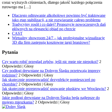
coraz wyższych ciśnieniach, dlatego jakość każdego połączenia
rurowego ma […]
Dlaczego odtruwanie alkoholowe powinno być traktowane
jako etap stabilizacji, a nie rozwiązanie całego problemu
Tradycyjny rosół i co dalej? Propozycje nowoczesnych dań
głównych na elegancki obiad po chrzcie
CAST
Wirtualny showroom 24/7 – jak profesjonalne wizualizacje
3D dla firm zastępują kosztowne targi branżowe?
Pytania
Czy warto robić przegląd zębów, jeśli nic mnie nie niepokoi?
2
Odpowiedzi
|
Głosy
Czy podłogi drewniane na Dolnym Śląsku przetrwają imprezy
rodzinne?
2 Odpowiedzi
|
Głosy
Jak skutecznie przeprowadzić dezynfekcję pomieszczeń po
chorobie?
2 Odpowiedzi
|
Głosy
Jak skutecznie przeprowadzić usuwanie pluskiew we Wrocławiu?
2
Odpowiedzi
|
Głosy
Jakie podłogi drewniane na Dolnym Śląsku będą najlepsze do
mojego mieszkania?
2 Odpowiedzi
|
Głosy