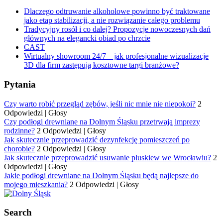
Dlaczego odtruwanie alkoholowe powinno być traktowane
jako etap stabilizacji, a nie rozwiązanie całego problemu
Tradycyjny rosół i co dalej? Propozycje nowoczesnych dań
głównych na elegancki obiad po chrzcie
CAST
Wirtualny showroom 24/7 – jak profesjonalne wizualizacje
3D dla firm zastępują kosztowne targi branżowe?
Pytania
Czy warto robić przegląd zębów, jeśli nic mnie nie niepokoi?
2
Odpowiedzi
|
Głosy
Czy podłogi drewniane na Dolnym Śląsku przetrwają imprezy
rodzinne?
2 Odpowiedzi
|
Głosy
Jak skutecznie przeprowadzić dezynfekcję pomieszczeń po
chorobie?
2 Odpowiedzi
|
Głosy
Jak skutecznie przeprowadzić usuwanie pluskiew we Wrocławiu?
2
Odpowiedzi
|
Głosy
Jakie podłogi drewniane na Dolnym Śląsku będą najlepsze do
mojego mieszkania?
2 Odpowiedzi
|
Głosy
Search