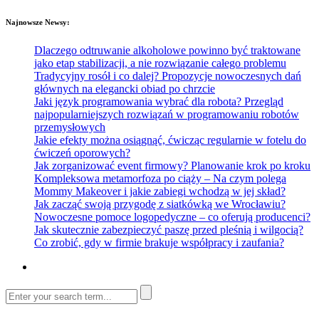
Najnowsze Newsy:
Dlaczego odtruwanie alkoholowe powinno być traktowane
jako etap stabilizacji, a nie rozwiązanie całego problemu
Tradycyjny rosół i co dalej? Propozycje nowoczesnych dań
głównych na elegancki obiad po chrzcie
Jaki język programowania wybrać dla robota? Przegląd
najpopularniejszych rozwiązań w programowaniu robotów
przemysłowych
Jakie efekty można osiągnąć, ćwicząc regularnie w fotelu do
ćwiczeń oporowych?
Jak zorganizować event firmowy? Planowanie krok po kroku
Kompleksowa metamorfoza po ciąży – Na czym polega
Mommy Makeover i jakie zabiegi wchodzą w jej skład?
Jak zacząć swoją przygodę z siatkówką we Wrocławiu?
Nowoczesne pomoce logopedyczne – co oferują producenci?
Jak skutecznie zabezpieczyć paszę przed pleśnią i wilgocią?
Co zrobić, gdy w firmie brakuje współpracy i zaufania?