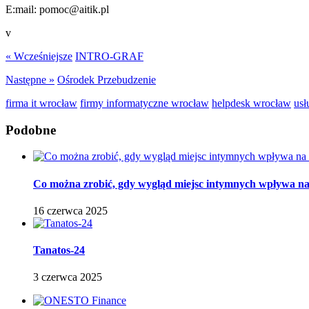
E:mail: pomoc@aitik.pl
v
« Wcześniejsze
INTRO-GRAF
Następne »
Ośrodek Przebudzenie
firma it wrocław
firmy informatyczne wrocław
helpdesk wrocław
usł
Podobne
Co można zrobić, gdy wygląd miejsc intymnych wpływa na p
16 czerwca 2025
Tanatos-24
3 czerwca 2025