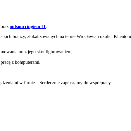
 oraz
outsourcingiem IT
.
zystkich branży, zlokalizowanych na ternie Wrocławia i okolic. Kliento
gramowania oraz jego skonfigurowaniem,
ą pracę z komputerami,
dzeniami w firmie – Serdecznie zapraszamy do współpracy