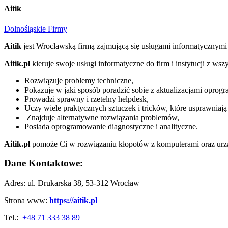
Aitik
Dolnośląskie Firmy
Aitik
jest Wrocławską firmą zajmującą się usługami informatycznymi
Aitik.pl
kieruje swoje usługi informatyczne do firm i instytucji z ws
Rozwiązuje problemy techniczne,
Pokazuje w jaki sposób poradzić sobie z aktualizacjami opro
Prowadzi sprawny i rzetelny helpdesk,
Uczy wiele praktycznych sztuczek i tricków, które usprawniaj
Znajduje alternatywne rozwiązania problemów,
Posiada oprogramowanie diagnostyczne i analityczne.
Aitik.pl
pomoże Ci w rozwiązaniu kłopotów z komputerami oraz urzą
Dane Kontaktowe:
Adres: ul. Drukarska 38, 53-312 Wrocław
Strona www:
https://aitik.pl
Tel.:
+48 71 333 38 89