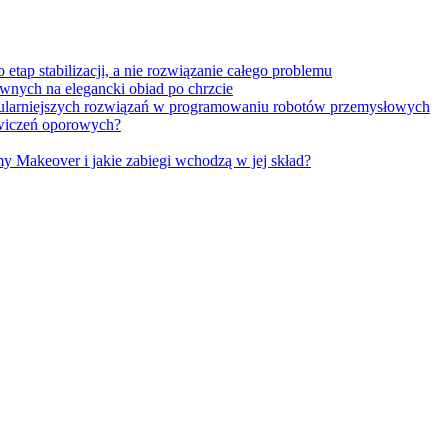
tap stabilizacji, a nie rozwiązanie całego problemu
wnych na elegancki obiad po chrzcie
opularniejszych rozwiązań w programowaniu robotów przemysłowych
 ćwiczeń oporowych?
Makeover i jakie zabiegi wchodzą w jej skład?