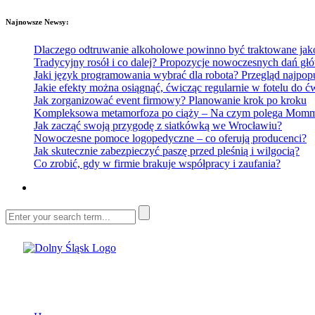
Najnowsze Newsy:
Dlaczego odtruwanie alkoholowe powinno być traktowane jako e
Tradycyjny rosół i co dalej? Propozycje nowoczesnych dań głó
Jaki język programowania wybrać dla robota? Przegląd najp
Jakie efekty można osiągnąć, ćwicząc regularnie w fotelu do
Jak zorganizować event firmowy? Planowanie krok po kroku
Kompleksowa metamorfoza po ciąży – Na czym polega Mommy 
Jak zacząć swoją przygodę z siatkówką we Wrocławiu?
Nowoczesne pomoce logopedyczne – co oferują producenci?
Jak skutecznie zabezpieczyć paszę przed pleśnią i wilgocią?
Co zrobić, gdy w firmie brakuje współpracy i zaufania?
Dolny Śląsk