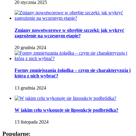
20 stycznia 2025
Zmiany nowotworowe w obrębie szczęki: jak wykryć
zagrożenie na wczesnym etapie?
20 grudnia 2024
Formy zmniejszania żołądka – czym się charakteryzują i
którą z nich wybrać?
13 grudnia 2024
W jakim celu wykonuje się liposukcję podbródka?
13 listopada 2024
Popularne: