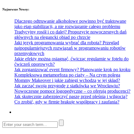
Najnowsze Newsy:
Dlaczego odtruwanie alkoholowe powinno być traktowane
jako etap stabilizacji, a nie rozwiązanie całego problemu
Tradycyjny rosół i co dalej? Propozycje nowoczesnych dań
głównych na elegancki obiad po chrzcie
Jaki język programowania wybrać dla robota? Przegląd
najpopularniejszych rozwiązań w programowaniu robotów
przemysłowych
Jakie efekty można osiągnąć, ćwicząc regularnie w fotelu do
ćwiczeń oporowych?
Jak zorganizować event firmowy? Planowanie krok po kroku
Kompleksowa metamorfoza po ciąży – Na czym polega
Mommy Makeover i jakie zabiegi wchodzą w jej skład?
Jak zacząć swoją przygodę z siatkówką we Wrocławiu?
Nowoczesne pomoce logopedyczne – co oferują producenci?
Jak skutecznie zabezpieczyć paszę przed pleśnią i wilgocią?
Co zrobić, gdy w firmie brakuje współpracy i zaufania?