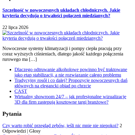
Szczelność w nowoczesnych układach chłodniczych. Jakie
kryteria decydują o trwałości połączeń miedzianych?
22 lipca 2026
Nowoczesne systemy klimatyzacji i pompy ciepła pracują przy
coraz wyższych ciśnieniach, dlatego jakość każdego połączenia
rurowego ma […]
Dlaczego odtruwanie alkoholowe powinno być traktowane
jako etap stabilizacji, a nie rozwiązanie całego problemu
Tradycyjny rosół i co dalej? Propozycje nowoczesnych dań
głównych na elegancki obiad po chrzcie
CAST
Wirtualny showroom 24/7 – jak profesjonalne wizualizacje
3D dla firm zastępują kosztowne targi branżowe?
Pytania
Czy warto robić przegląd zębów, jeśli nic mnie nie niepokoi?
2
Odpowiedzi
|
Głosy