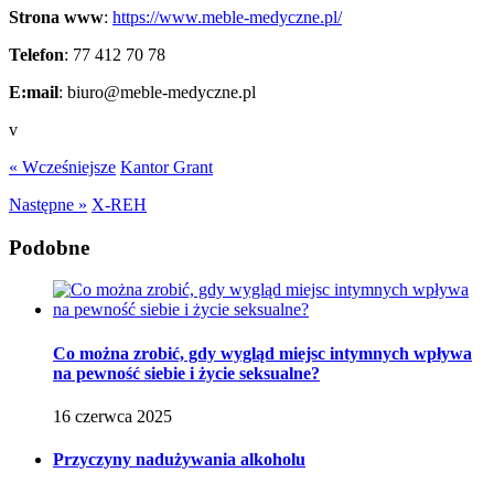
Strona www
:
https://www.meble-medyczne.pl/
Telefon
:
77 412 70 78
E:mail
:
biuro@meble-medyczne.pl
v
« Wcześniejsze
Kantor Grant
Następne »
X-REH
Podobne
Co można zrobić, gdy wygląd miejsc intymnych wpływa
na pewność siebie i życie seksualne?
16 czerwca 2025
Przyczyny nadużywania alkoholu