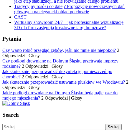
jako etap stabilizacji, a nie rozwiązanie całego problemu
Tradycyjny rosół i co dalej? Propozycje nowoczesnych dań
głównych na elegancki obiad po chrzcie
CAST
Wirtualny showroom 24/7 – jak profesjonalne wizualizacje
3D dla firm zastępują kosztowne targi branżowe?
Pytania
Czy warto robić przegląd zębów, jeśli nic mnie nie niepokoi?
2
Odpowiedzi
|
Głosy
Czy podłogi drewniane na Dolnym Śląsku przetrwają imprezy
rodzinne?
2 Odpowiedzi
|
Głosy
Jak skutecznie przeprowadzić dezynfekcję pomieszczeń po
chorobie?
2 Odpowiedzi
|
Głosy
Jak skutecznie przeprowadzić usuwanie pluskiew we Wrocławiu?
2
Odpowiedzi
|
Głosy
Jakie podłogi drewniane na Dolnym Śląsku będą najlepsze do
mojego mieszkania?
2 Odpowiedzi
|
Głosy
Search