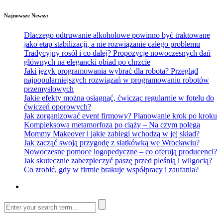
Najnowsze Newsy:
Dlaczego odtruwanie alkoholowe powinno być traktowane
jako etap stabilizacji, a nie rozwiązanie całego problemu
Tradycyjny rosół i co dalej? Propozycje nowoczesnych dań
głównych na elegancki obiad po chrzcie
Jaki język programowania wybrać dla robota? Przegląd
najpopularniejszych rozwiązań w programowaniu robotów
przemysłowych
Jakie efekty można osiągnąć, ćwicząc regularnie w fotelu do
ćwiczeń oporowych?
Jak zorganizować event firmowy? Planowanie krok po kroku
Kompleksowa metamorfoza po ciąży – Na czym polega
Mommy Makeover i jakie zabiegi wchodzą w jej skład?
Jak zacząć swoją przygodę z siatkówką we Wrocławiu?
Nowoczesne pomoce logopedyczne – co oferują producenci?
Jak skutecznie zabezpieczyć paszę przed pleśnią i wilgocią?
Co zrobić, gdy w firmie brakuje współpracy i zaufania?