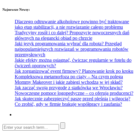
Najnowsze Newsy:
Dlaczego odtruwanie alkoholowe powinno być traktowane
jako etap stabilizacji, a nie rozwiązanie całego problemu
Tradycyjny rosół i co dalej? Propozycje nowoczesnych dań
głównych na elegancki obiad po chrzcie
Jaki język programowania wybrać dla robota? Przegląd
najpopularniejszych rozwiązań w programowaniu robotów
przemysłowych
Jakie efekty można osiągnąć, ćwicząc regularnie w fotelu do
ćwiczeń oporowych?
Jak zorganizować event firmowy? Planowanie krok po kroku
Kompleksowa metamorfoza po ciąży – Na czym polega
Mommy Makeover i jakie zabiegi wchodzą w jej skład?
Jak zacząć swoją przygodę z siatkówką we Wrocławiu?
Nowoczesne pomoce logopedyczne – co oferują producenci?
Jak skutecznie zabezpieczyć paszę przed pleśnią i wilgocią?
Co zrobić, gdy w firmie brakuje współpracy i zaufania?