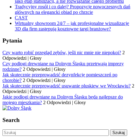
jako etap stabilizacji, a nie rozwiązanie całego problemu
Tradycyjny rosół i co dalej? Propozycje nowoczesnych dań
głównych na elegancki obiad po chrzcie
CAST
Wirtualny showroom 24/7 – jak profesjonalne wizualizacje
3D dla firm zastępują kosztowne targi branżowe?
Pytania
Czy warto robić przegląd zębów, jeśli nic mnie nie niepokoi?
2
Odpowiedzi
|
Głosy
Czy podłogi drewniane na Dolnym Śląsku przetrwają imprezy
rodzinne?
2 Odpowiedzi
|
Głosy
Jak skutecznie przeprowadzić dezynfekcję pomieszczeń po
chorobie?
2 Odpowiedzi
|
Głosy
Jak skutecznie przeprowadzić usuwanie pluskiew we Wrocławiu?
2
Odpowiedzi
|
Głosy
Jakie podłogi drewniane na Dolnym Śląsku będą najlepsze do
mojego mieszkania?
2 Odpowiedzi
|
Głosy
Search