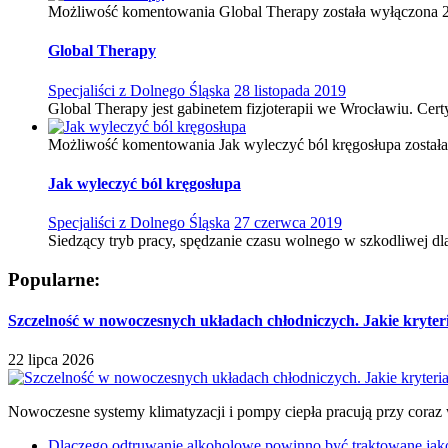
Możliwość komentowania
Global Therapy
została wyłączona
Global Therapy
Specjaliści z Dolnego Śląska
28 listopada 2019
Global Therapy jest gabinetem fizjoterapii we Wrocławiu. Cer
Możliwość komentowania
Jak wyleczyć ból kręgosłupa
został
Jak wyleczyć ból kręgosłupa
Specjaliści z Dolnego Śląska
27 czerwca 2019
Siedzący tryb pracy, spędzanie czasu wolnego w szkodliwej dla
Popularne:
Szczelność w nowoczesnych układach chłodniczych. Jakie kryter
22 lipca 2026
Nowoczesne systemy klimatyzacji i pompy ciepła pracują przy coraz 
Dlaczego odtruwanie alkoholowe powinno być traktowane jako e