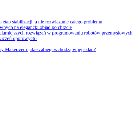
tap stabilizacji, a nie rozwiązanie całego problemu
wnych na elegancki obiad po chrzcie
opularniejszych rozwiązań w programowaniu robotów przemysłowych
 ćwiczeń oporowych?
Makeover i jakie zabiegi wchodzą w jej skład?