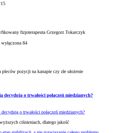
215
tyfikowany fizjoterapeuta Grzegorz Tokarczyk
a wyłączona
84
 pleców pozycji na kanapie czy złe ułożenie
ia decydują o trwałości połączeń miedzianych?
wyższych ciśnieniach, dlatego jakość
tap stabilizacji, a nie rozwiązanie całego problemu