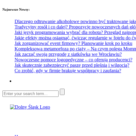
Najnowsze Newsy:
Dlaczego odtruwanie alkoholowe powinno być traktowane jako e
Tradycyjny rosół i co dalej? Propozycje nowoczesnych dań głó
Jaki język programowania wybrać dla robota? Przegląd najp
Jakie efekty można osiągnąć, ćwicząc regularnie w fotelu do
Jak zorganizować event firmowy? Planowanie krok po kroku
Kompleksowa metamorfoza po ciąży – Na czym polega Mommy 
Jak zacząć swoją przygodę z siatkówką we Wrocławiu?
Nowoczesne pomoce logopedyczne – co oferują producenci?
Jak skutecznie zabezpieczyć paszę przed pleśnią i wilgocią?
Co zrobić, gdy w firmie brakuje współpracy i zaufania?
Dolny Śląsk