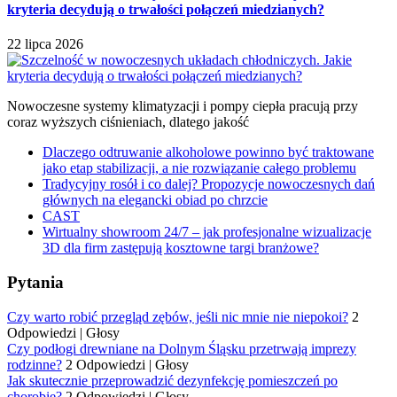
kryteria decydują o trwałości połączeń miedzianych?
22 lipca 2026
Nowoczesne systemy klimatyzacji i pompy ciepła pracują przy
coraz wyższych ciśnieniach, dlatego jakość
Dlaczego odtruwanie alkoholowe powinno być traktowane
jako etap stabilizacji, a nie rozwiązanie całego problemu
Tradycyjny rosół i co dalej? Propozycje nowoczesnych dań
głównych na elegancki obiad po chrzcie
CAST
Wirtualny showroom 24/7 – jak profesjonalne wizualizacje
3D dla firm zastępują kosztowne targi branżowe?
Pytania
Czy warto robić przegląd zębów, jeśli nic mnie nie niepokoi?
2
Odpowiedzi
|
Głosy
Czy podłogi drewniane na Dolnym Śląsku przetrwają imprezy
rodzinne?
2 Odpowiedzi
|
Głosy
Jak skutecznie przeprowadzić dezynfekcję pomieszczeń po
chorobie?
2 Odpowiedzi
|
Głosy