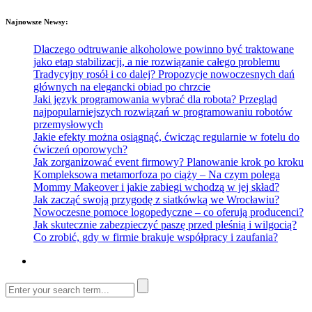
Najnowsze Newsy:
Dlaczego odtruwanie alkoholowe powinno być traktowane
jako etap stabilizacji, a nie rozwiązanie całego problemu
Tradycyjny rosół i co dalej? Propozycje nowoczesnych dań
głównych na elegancki obiad po chrzcie
Jaki język programowania wybrać dla robota? Przegląd
najpopularniejszych rozwiązań w programowaniu robotów
przemysłowych
Jakie efekty można osiągnąć, ćwicząc regularnie w fotelu do
ćwiczeń oporowych?
Jak zorganizować event firmowy? Planowanie krok po kroku
Kompleksowa metamorfoza po ciąży – Na czym polega
Mommy Makeover i jakie zabiegi wchodzą w jej skład?
Jak zacząć swoją przygodę z siatkówką we Wrocławiu?
Nowoczesne pomoce logopedyczne – co oferują producenci?
Jak skutecznie zabezpieczyć paszę przed pleśnią i wilgocią?
Co zrobić, gdy w firmie brakuje współpracy i zaufania?