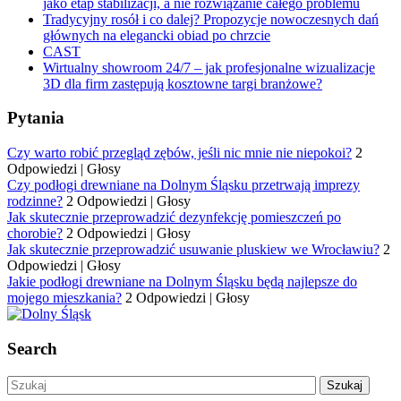
jako etap stabilizacji, a nie rozwiązanie całego problemu
Tradycyjny rosół i co dalej? Propozycje nowoczesnych dań
głównych na elegancki obiad po chrzcie
CAST
Wirtualny showroom 24/7 – jak profesjonalne wizualizacje
3D dla firm zastępują kosztowne targi branżowe?
Pytania
Czy warto robić przegląd zębów, jeśli nic mnie nie niepokoi?
2
Odpowiedzi
|
Głosy
Czy podłogi drewniane na Dolnym Śląsku przetrwają imprezy
rodzinne?
2 Odpowiedzi
|
Głosy
Jak skutecznie przeprowadzić dezynfekcję pomieszczeń po
chorobie?
2 Odpowiedzi
|
Głosy
Jak skutecznie przeprowadzić usuwanie pluskiew we Wrocławiu?
2
Odpowiedzi
|
Głosy
Jakie podłogi drewniane na Dolnym Śląsku będą najlepsze do
mojego mieszkania?
2 Odpowiedzi
|
Głosy
Search