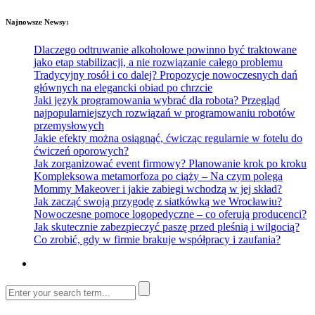
Najnowsze Newsy:
Dlaczego odtruwanie alkoholowe powinno być traktowane
jako etap stabilizacji, a nie rozwiązanie całego problemu
Tradycyjny rosół i co dalej? Propozycje nowoczesnych dań
głównych na elegancki obiad po chrzcie
Jaki język programowania wybrać dla robota? Przegląd
najpopularniejszych rozwiązań w programowaniu robotów
przemysłowych
Jakie efekty można osiągnąć, ćwicząc regularnie w fotelu do
ćwiczeń oporowych?
Jak zorganizować event firmowy? Planowanie krok po kroku
Kompleksowa metamorfoza po ciąży – Na czym polega
Mommy Makeover i jakie zabiegi wchodzą w jej skład?
Jak zacząć swoją przygodę z siatkówką we Wrocławiu?
Nowoczesne pomoce logopedyczne – co oferują producenci?
Jak skutecznie zabezpieczyć paszę przed pleśnią i wilgocią?
Co zrobić, gdy w firmie brakuje współpracy i zaufania?