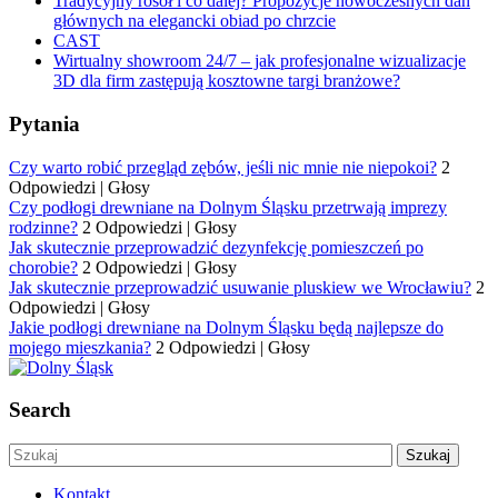
Tradycyjny rosół i co dalej? Propozycje nowoczesnych dań
głównych na elegancki obiad po chrzcie
CAST
Wirtualny showroom 24/7 – jak profesjonalne wizualizacje
3D dla firm zastępują kosztowne targi branżowe?
Pytania
Czy warto robić przegląd zębów, jeśli nic mnie nie niepokoi?
2
Odpowiedzi
|
Głosy
Czy podłogi drewniane na Dolnym Śląsku przetrwają imprezy
rodzinne?
2 Odpowiedzi
|
Głosy
Jak skutecznie przeprowadzić dezynfekcję pomieszczeń po
chorobie?
2 Odpowiedzi
|
Głosy
Jak skutecznie przeprowadzić usuwanie pluskiew we Wrocławiu?
2
Odpowiedzi
|
Głosy
Jakie podłogi drewniane na Dolnym Śląsku będą najlepsze do
mojego mieszkania?
2 Odpowiedzi
|
Głosy
Search
Kontakt