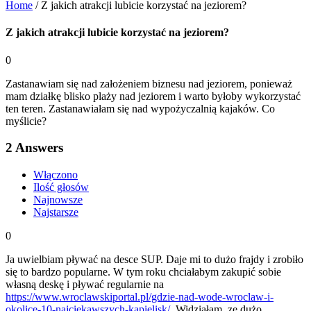
Home
/
Z jakich atrakcji lubicie korzystać na jeziorem?
Z jakich atrakcji lubicie korzystać na jeziorem?
0
Zastanawiam się nad założeniem biznesu nad jeziorem, ponieważ
mam działkę blisko plaży nad jeziorem i warto byłoby wykorzystać
ten teren. Zastanawiałam się nad wypożyczalnią kajaków. Co
myślicie?
2
Answers
Włączono
Ilość głosów
Najnowsze
Najstarsze
0
Ja uwielbiam pływać na desce SUP. Daje mi to dużo frajdy i zrobiło
się to bardzo popularne. W tym roku chciałabym zakupić sobie
własną deskę i pływać regularnie na
https://www.wroclawskiportal.pl/gdzie-nad-wode-wroclaw-i-
okolice-10-najciekawszych-kapielisk/
. Widziałam, ze dużo