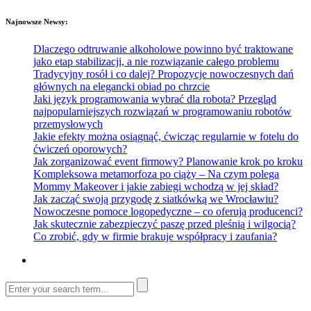
Najnowsze Newsy:
Dlaczego odtruwanie alkoholowe powinno być traktowane
jako etap stabilizacji, a nie rozwiązanie całego problemu
Tradycyjny rosół i co dalej? Propozycje nowoczesnych dań
głównych na elegancki obiad po chrzcie
Jaki język programowania wybrać dla robota? Przegląd
najpopularniejszych rozwiązań w programowaniu robotów
przemysłowych
Jakie efekty można osiągnąć, ćwicząc regularnie w fotelu do
ćwiczeń oporowych?
Jak zorganizować event firmowy? Planowanie krok po kroku
Kompleksowa metamorfoza po ciąży – Na czym polega
Mommy Makeover i jakie zabiegi wchodzą w jej skład?
Jak zacząć swoją przygodę z siatkówką we Wrocławiu?
Nowoczesne pomoce logopedyczne – co oferują producenci?
Jak skutecznie zabezpieczyć paszę przed pleśnią i wilgocią?
Co zrobić, gdy w firmie brakuje współpracy i zaufania?