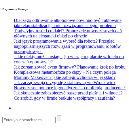
Najnowsze Newsy:
Dlaczego odtruwanie alkoholowe powinno być traktowane
jako etap stabilizacji, a nie rozwiązanie całego problemu
Tradycyjny rosół i co dalej? Propozycje nowoczesnych dań
głównych na elegancki obiad po chrzcie
Jaki język programowania wybrać dla robota? Przegląd
najpopularniejszych rozwiązań w programowaniu robotów
przemysłowych
Jakie efekty można osiągnąć, ćwicząc regularnie w fotelu do
ćwiczeń oporowych?
Jak zorganizować event firmowy? Planowanie krok po kroku
Kompleksowa metamorfoza po ciąży – Na czym polega
Mommy Makeover i jakie zabiegi wchodzą w jej skład?
Jak zacząć swoją przygodę z siatkówką we Wrocławiu?
Nowoczesne pomoce logopedyczne – co oferują producenci?
Jak skutecznie zabezpieczyć paszę przed pleśnią i wilgocią?
Co zrobić, gdy w firmie brakuje współpracy i zaufania?