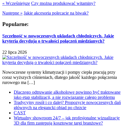
« Wcześniejsze
Czy można produkować witaminy?
Następne »
Jakie akcesoria polecacie na biwak?
Popularne:
Szczelność w nowoczesnych układach chłodniczych. Jakie
kryteria decydują o trwałości połączeń miedzianych?
22 lipca 2026
Nowoczesne systemy klimatyzacji i pompy ciepła pracują przy
coraz wyższych ciśnieniach, dlatego jakość każdego połączenia
rurowego ma […]
Dlaczego odtruwanie alkoholowe powinno być traktowane
jako etap stabilizacji, a nie rozwiązanie całego problemu
Tradycyjny rosół i co dalej? Propozycje nowoczesnych dań
głównych na elegancki obiad po chrzcie
CAST
Wirtualny showroom 24/7 – jak profesjonalne wizualizacje
3D dla firm zastępują kosztowne targi branżowe?