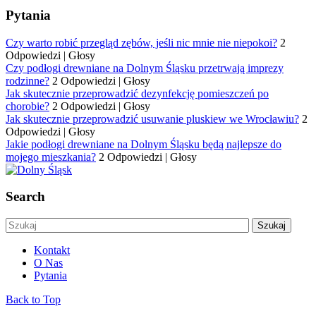
Pytania
Czy warto robić przegląd zębów, jeśli nic mnie nie niepokoi?
2
Odpowiedzi
|
Głosy
Czy podłogi drewniane na Dolnym Śląsku przetrwają imprezy
rodzinne?
2 Odpowiedzi
|
Głosy
Jak skutecznie przeprowadzić dezynfekcję pomieszczeń po
chorobie?
2 Odpowiedzi
|
Głosy
Jak skutecznie przeprowadzić usuwanie pluskiew we Wrocławiu?
2
Odpowiedzi
|
Głosy
Jakie podłogi drewniane na Dolnym Śląsku będą najlepsze do
mojego mieszkania?
2 Odpowiedzi
|
Głosy
Search
Kontakt
O Nas
Pytania
Back to Top