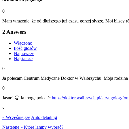
0
Mam wrażenie, że od dłuższego już czasu gorzej słyszę. Moi bliscy 
2
Answers
Włączono
Ilość głosów
Najnowsze
Najstarsze
0
Ja polecam Centrum Medyczne Doktor w Wałbrzychu. Moja rodzina re
0
Jasne! 🙂 Ja mogę polecić:
https://doktor.walbrzych.pl/laryngolog-foni
v
« Wcześniejsze
Auto detailing
Następne »
Które lampy wybrać?