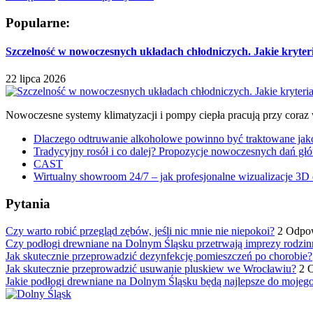
Popularne:
Szczelność w nowoczesnych układach chłodniczych. Jakie kryter
22 lipca 2026
Nowoczesne systemy klimatyzacji i pompy ciepła pracują przy coraz
Dlaczego odtruwanie alkoholowe powinno być traktowane jako e
Tradycyjny rosół i co dalej? Propozycje nowoczesnych dań głó
CAST
Wirtualny showroom 24/7 – jak profesjonalne wizualizacje 3D 
Pytania
Czy warto robić przegląd zębów, jeśli nic mnie nie niepokoi?
2 Odpo
Czy podłogi drewniane na Dolnym Śląsku przetrwają imprezy rodzin
Jak skutecznie przeprowadzić dezynfekcję pomieszczeń po chorobie?
Jak skutecznie przeprowadzić usuwanie pluskiew we Wrocławiu?
2 
Jakie podłogi drewniane na Dolnym Śląsku będą najlepsze do mojeg