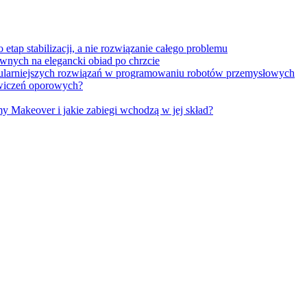
tap stabilizacji, a nie rozwiązanie całego problemu
wnych na elegancki obiad po chrzcie
opularniejszych rozwiązań w programowaniu robotów przemysłowych
 ćwiczeń oporowych?
Makeover i jakie zabiegi wchodzą w jej skład?