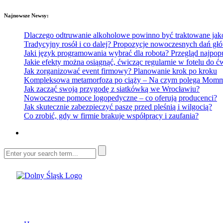
Najnowsze Newsy:
Dlaczego odtruwanie alkoholowe powinno być traktowane jako e
Tradycyjny rosół i co dalej? Propozycje nowoczesnych dań głó
Jaki język programowania wybrać dla robota? Przegląd najp
Jakie efekty można osiągnąć, ćwicząc regularnie w fotelu do
Jak zorganizować event firmowy? Planowanie krok po kroku
Kompleksowa metamorfoza po ciąży – Na czym polega Mommy 
Jak zacząć swoją przygodę z siatkówką we Wrocławiu?
Nowoczesne pomoce logopedyczne – co oferują producenci?
Jak skutecznie zabezpieczyć paszę przed pleśnią i wilgocią?
Co zrobić, gdy w firmie brakuje współpracy i zaufania?
Dolny Śląsk