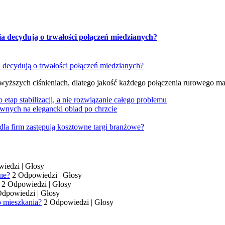
ia decydują o trwałości połączeń miedzianych?
 wyższych ciśnieniach, dlatego jakość każdego połączenia rurowego m
tap stabilizacji, a nie rozwiązanie całego problemu
wnych na elegancki obiad po chrzcie
dla firm zastępują kosztowne targi branżowe?
wiedzi
|
Głosy
ne?
2 Odpowiedzi
|
Głosy
2 Odpowiedzi
|
Głosy
Odpowiedzi
|
Głosy
o mieszkania?
2 Odpowiedzi
|
Głosy