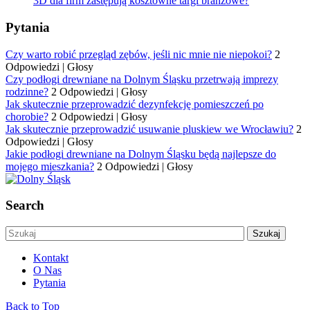
3D dla firm zastępują kosztowne targi branżowe?
Pytania
Czy warto robić przegląd zębów, jeśli nic mnie nie niepokoi?
2
Odpowiedzi
|
Głosy
Czy podłogi drewniane na Dolnym Śląsku przetrwają imprezy
rodzinne?
2 Odpowiedzi
|
Głosy
Jak skutecznie przeprowadzić dezynfekcję pomieszczeń po
chorobie?
2 Odpowiedzi
|
Głosy
Jak skutecznie przeprowadzić usuwanie pluskiew we Wrocławiu?
2
Odpowiedzi
|
Głosy
Jakie podłogi drewniane na Dolnym Śląsku będą najlepsze do
mojego mieszkania?
2 Odpowiedzi
|
Głosy
Search
Kontakt
O Nas
Pytania
Back to Top