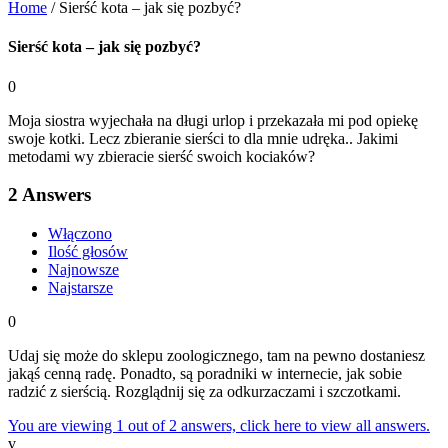
Home
/
Sierść kota – jak się pozbyć?
Sierść kota – jak się pozbyć?
0
Moja siostra wyjechała na długi urlop i przekazała mi pod opiekę
swoje kotki. Lecz zbieranie sierści to dla mnie udręka.. Jakimi
metodami wy zbieracie sierść swoich kociaków?
2
Answers
Włączono
Ilość głosów
Najnowsze
Najstarsze
0
Udaj się może do sklepu zoologicznego, tam na pewno dostaniesz
jakąś cenną radę. Ponadto, są poradniki w internecie, jak sobie
radzić z sierścią. Rozglądnij się za odkurzaczami i szczotkami.
You are viewing 1 out of 2 answers, click here to view all answers.
v