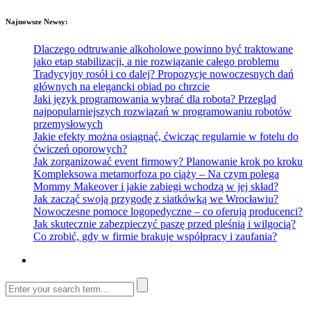
Najnowsze Newsy:
Dlaczego odtruwanie alkoholowe powinno być traktowane
jako etap stabilizacji, a nie rozwiązanie całego problemu
Tradycyjny rosół i co dalej? Propozycje nowoczesnych dań
głównych na elegancki obiad po chrzcie
Jaki język programowania wybrać dla robota? Przegląd
najpopularniejszych rozwiązań w programowaniu robotów
przemysłowych
Jakie efekty można osiągnąć, ćwicząc regularnie w fotelu do
ćwiczeń oporowych?
Jak zorganizować event firmowy? Planowanie krok po kroku
Kompleksowa metamorfoza po ciąży – Na czym polega
Mommy Makeover i jakie zabiegi wchodzą w jej skład?
Jak zacząć swoją przygodę z siatkówką we Wrocławiu?
Nowoczesne pomoce logopedyczne – co oferują producenci?
Jak skutecznie zabezpieczyć paszę przed pleśnią i wilgocią?
Co zrobić, gdy w firmie brakuje współpracy i zaufania?