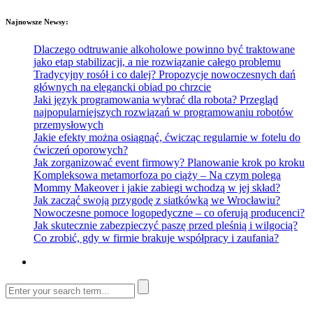
Najnowsze Newsy:
Dlaczego odtruwanie alkoholowe powinno być traktowane
jako etap stabilizacji, a nie rozwiązanie całego problemu
Tradycyjny rosół i co dalej? Propozycje nowoczesnych dań
głównych na elegancki obiad po chrzcie
Jaki język programowania wybrać dla robota? Przegląd
najpopularniejszych rozwiązań w programowaniu robotów
przemysłowych
Jakie efekty można osiągnąć, ćwicząc regularnie w fotelu do
ćwiczeń oporowych?
Jak zorganizować event firmowy? Planowanie krok po kroku
Kompleksowa metamorfoza po ciąży – Na czym polega
Mommy Makeover i jakie zabiegi wchodzą w jej skład?
Jak zacząć swoją przygodę z siatkówką we Wrocławiu?
Nowoczesne pomoce logopedyczne – co oferują producenci?
Jak skutecznie zabezpieczyć paszę przed pleśnią i wilgocią?
Co zrobić, gdy w firmie brakuje współpracy i zaufania?