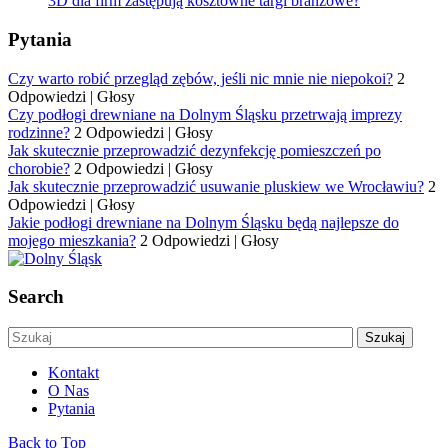
3D dla firm zastępują kosztowne targi branżowe?
Pytania
Czy warto robić przegląd zębów, jeśli nic mnie nie niepokoi?
2
Odpowiedzi
|
Głosy
Czy podłogi drewniane na Dolnym Śląsku przetrwają imprezy
rodzinne?
2 Odpowiedzi
|
Głosy
Jak skutecznie przeprowadzić dezynfekcję pomieszczeń po
chorobie?
2 Odpowiedzi
|
Głosy
Jak skutecznie przeprowadzić usuwanie pluskiew we Wrocławiu?
2
Odpowiedzi
|
Głosy
Jakie podłogi drewniane na Dolnym Śląsku będą najlepsze do
mojego mieszkania?
2 Odpowiedzi
|
Głosy
Search
Kontakt
O Nas
Pytania
Back to Top