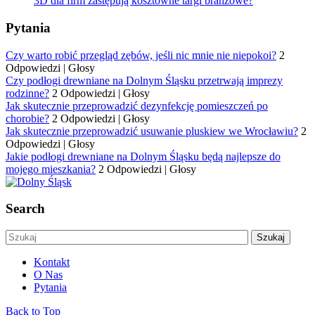
3D dla firm zastępują kosztowne targi branżowe?
Pytania
Czy warto robić przegląd zębów, jeśli nic mnie nie niepokoi?
2
Odpowiedzi
|
Głosy
Czy podłogi drewniane na Dolnym Śląsku przetrwają imprezy
rodzinne?
2 Odpowiedzi
|
Głosy
Jak skutecznie przeprowadzić dezynfekcję pomieszczeń po
chorobie?
2 Odpowiedzi
|
Głosy
Jak skutecznie przeprowadzić usuwanie pluskiew we Wrocławiu?
2
Odpowiedzi
|
Głosy
Jakie podłogi drewniane na Dolnym Śląsku będą najlepsze do
mojego mieszkania?
2 Odpowiedzi
|
Głosy
Search
Kontakt
O Nas
Pytania
Back to Top