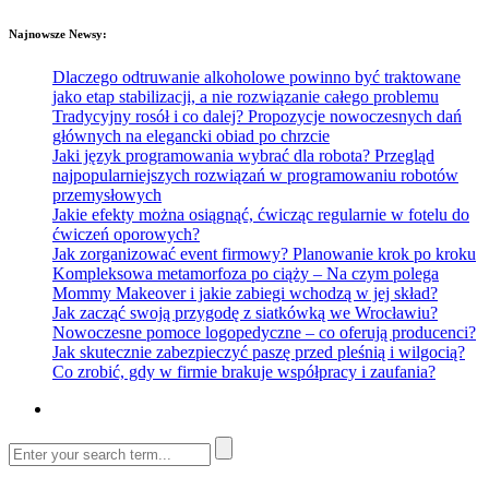
Najnowsze Newsy:
Dlaczego odtruwanie alkoholowe powinno być traktowane
jako etap stabilizacji, a nie rozwiązanie całego problemu
Tradycyjny rosół i co dalej? Propozycje nowoczesnych dań
głównych na elegancki obiad po chrzcie
Jaki język programowania wybrać dla robota? Przegląd
najpopularniejszych rozwiązań w programowaniu robotów
przemysłowych
Jakie efekty można osiągnąć, ćwicząc regularnie w fotelu do
ćwiczeń oporowych?
Jak zorganizować event firmowy? Planowanie krok po kroku
Kompleksowa metamorfoza po ciąży – Na czym polega
Mommy Makeover i jakie zabiegi wchodzą w jej skład?
Jak zacząć swoją przygodę z siatkówką we Wrocławiu?
Nowoczesne pomoce logopedyczne – co oferują producenci?
Jak skutecznie zabezpieczyć paszę przed pleśnią i wilgocią?
Co zrobić, gdy w firmie brakuje współpracy i zaufania?