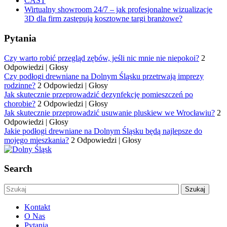
CAST
Wirtualny showroom 24/7 – jak profesjonalne wizualizacje
3D dla firm zastępują kosztowne targi branżowe?
Pytania
Czy warto robić przegląd zębów, jeśli nic mnie nie niepokoi?
2
Odpowiedzi
|
Głosy
Czy podłogi drewniane na Dolnym Śląsku przetrwają imprezy
rodzinne?
2 Odpowiedzi
|
Głosy
Jak skutecznie przeprowadzić dezynfekcję pomieszczeń po
chorobie?
2 Odpowiedzi
|
Głosy
Jak skutecznie przeprowadzić usuwanie pluskiew we Wrocławiu?
2
Odpowiedzi
|
Głosy
Jakie podłogi drewniane na Dolnym Śląsku będą najlepsze do
mojego mieszkania?
2 Odpowiedzi
|
Głosy
Search
Kontakt
O Nas
Pytania