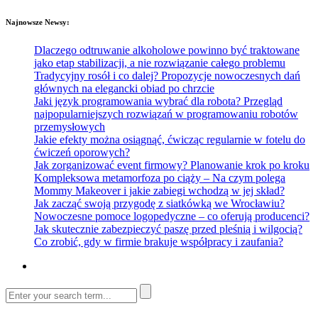
Najnowsze Newsy:
Dlaczego odtruwanie alkoholowe powinno być traktowane
jako etap stabilizacji, a nie rozwiązanie całego problemu
Tradycyjny rosół i co dalej? Propozycje nowoczesnych dań
głównych na elegancki obiad po chrzcie
Jaki język programowania wybrać dla robota? Przegląd
najpopularniejszych rozwiązań w programowaniu robotów
przemysłowych
Jakie efekty można osiągnąć, ćwicząc regularnie w fotelu do
ćwiczeń oporowych?
Jak zorganizować event firmowy? Planowanie krok po kroku
Kompleksowa metamorfoza po ciąży – Na czym polega
Mommy Makeover i jakie zabiegi wchodzą w jej skład?
Jak zacząć swoją przygodę z siatkówką we Wrocławiu?
Nowoczesne pomoce logopedyczne – co oferują producenci?
Jak skutecznie zabezpieczyć paszę przed pleśnią i wilgocią?
Co zrobić, gdy w firmie brakuje współpracy i zaufania?