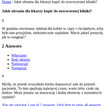
Home
/
Jakie ubrania dla lekarzy kupić do nowoczesnej kliniki?
Jakie ubrania dla lekarzy kupić do nowoczesnej kliniki?
0
W grudniu otwieramy oddział dla kobiet w ciąży i chciałabym, żeby
było tam przyjaźnie, niekoniecznie szpitalnie. Macie jakieś pomysły,
jak to osiągnąć?
2
Answers
Włączono
Ilość głosów
Najnowsze
Najstarsze
0
Myślę, że przede wszystkim trzeba dopasować sale do potrzeb
pacjentek. To tam spędzają najwięcej czasu, warto żeby czuły się
dobrze. Może postaw na innowację i dodaj elementy z normalnych
sypialni?
You are viewing 1 out of 2 answers, click here to view all answers.