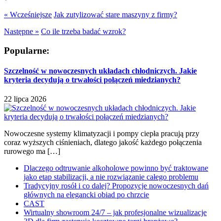
« Wcześniejsze
Jak zutylizować stare maszyny z firmy?
Następne »
Co ile trzeba badać wzrok?
Popularne:
Szczelność w nowoczesnych układach chłodniczych. Jakie
kryteria decydują o trwałości połączeń miedzianych?
22 lipca 2026
Nowoczesne systemy klimatyzacji i pompy ciepła pracują przy
coraz wyższych ciśnieniach, dlatego jakość każdego połączenia
rurowego ma […]
Dlaczego odtruwanie alkoholowe powinno być traktowane
jako etap stabilizacji, a nie rozwiązanie całego problemu
Tradycyjny rosół i co dalej? Propozycje nowoczesnych dań
głównych na elegancki obiad po chrzcie
CAST
Wirtualny showroom 24/7 – jak profesjonalne wizualizacje