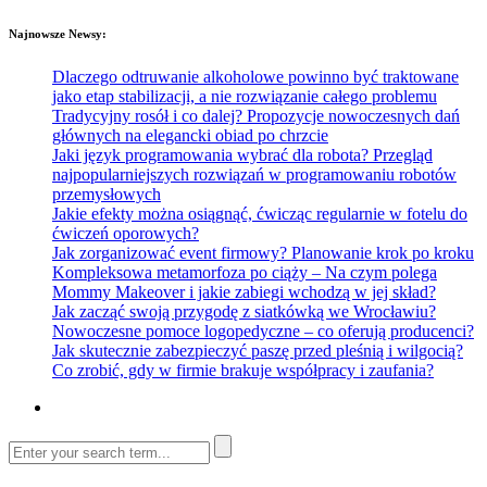
Najnowsze Newsy:
Dlaczego odtruwanie alkoholowe powinno być traktowane
jako etap stabilizacji, a nie rozwiązanie całego problemu
Tradycyjny rosół i co dalej? Propozycje nowoczesnych dań
głównych na elegancki obiad po chrzcie
Jaki język programowania wybrać dla robota? Przegląd
najpopularniejszych rozwiązań w programowaniu robotów
przemysłowych
Jakie efekty można osiągnąć, ćwicząc regularnie w fotelu do
ćwiczeń oporowych?
Jak zorganizować event firmowy? Planowanie krok po kroku
Kompleksowa metamorfoza po ciąży – Na czym polega
Mommy Makeover i jakie zabiegi wchodzą w jej skład?
Jak zacząć swoją przygodę z siatkówką we Wrocławiu?
Nowoczesne pomoce logopedyczne – co oferują producenci?
Jak skutecznie zabezpieczyć paszę przed pleśnią i wilgocią?
Co zrobić, gdy w firmie brakuje współpracy i zaufania?