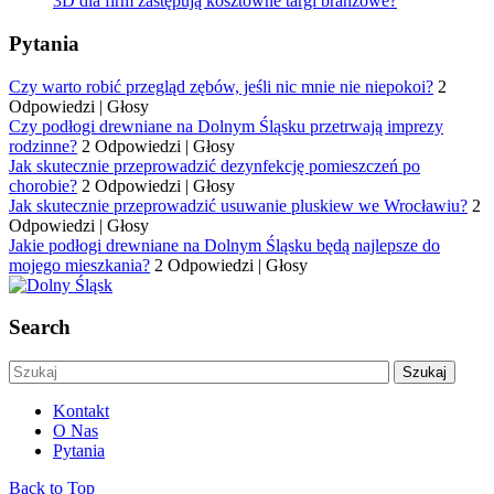
3D dla firm zastępują kosztowne targi branżowe?
Pytania
Czy warto robić przegląd zębów, jeśli nic mnie nie niepokoi?
2
Odpowiedzi
|
Głosy
Czy podłogi drewniane na Dolnym Śląsku przetrwają imprezy
rodzinne?
2 Odpowiedzi
|
Głosy
Jak skutecznie przeprowadzić dezynfekcję pomieszczeń po
chorobie?
2 Odpowiedzi
|
Głosy
Jak skutecznie przeprowadzić usuwanie pluskiew we Wrocławiu?
2
Odpowiedzi
|
Głosy
Jakie podłogi drewniane na Dolnym Śląsku będą najlepsze do
mojego mieszkania?
2 Odpowiedzi
|
Głosy
Search
Kontakt
O Nas
Pytania
Back to Top