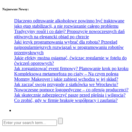
Najnowsze Newsy:
Dlaczego odtruwanie alkoholowe powinno być traktowane
jako etap stabilizacji, a nie rozwiązanie całego problemu
Tradycyjny rosół i co dalej? Propozycje nowoczesnych dań
głównych na elegancki obiad po chrzcie
Jaki język programowania wybrać dla robota? Przegląd
najpopularniejszych rozwiązań w programowaniu robotów
przemysłowych
Jakie efekty można osiągnąć, ćwicząc regularnie w fotelu do
ćwiczeń oporowych?
Jak zorganizować event firmowy? Planowanie krok po kroku
Kompleksowa metamorfoza po ciąży – Na czym polega
Mommy Makeover i jakie zabiegi wchodzą w jej skład?
Jak zacząć swoją przygodę z siatkówką we Wrocławiu?
Nowoczesne pomoce logopedyczne – co oferują producenci?
Jak skutecznie zabezpieczyć paszę przed pleśnią i wilgocią?
Co zrobić, gdy w firmie brakuje współpracy i zaufania?