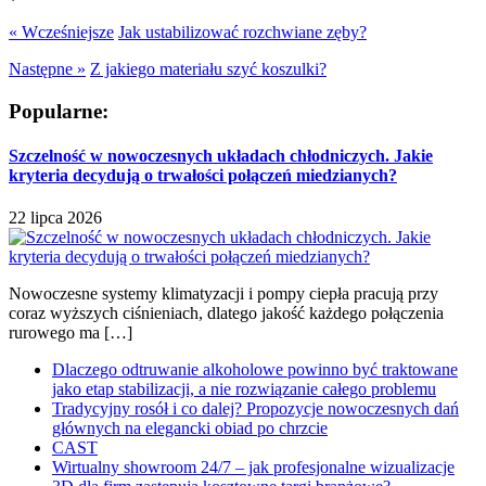
« Wcześniejsze
Jak ustabilizować rozchwiane zęby?
Następne »
Z jakiego materiału szyć koszulki?
Popularne:
Szczelność w nowoczesnych układach chłodniczych. Jakie
kryteria decydują o trwałości połączeń miedzianych?
22 lipca 2026
Nowoczesne systemy klimatyzacji i pompy ciepła pracują przy
coraz wyższych ciśnieniach, dlatego jakość każdego połączenia
rurowego ma […]
Dlaczego odtruwanie alkoholowe powinno być traktowane
jako etap stabilizacji, a nie rozwiązanie całego problemu
Tradycyjny rosół i co dalej? Propozycje nowoczesnych dań
głównych na elegancki obiad po chrzcie
CAST
Wirtualny showroom 24/7 – jak profesjonalne wizualizacje