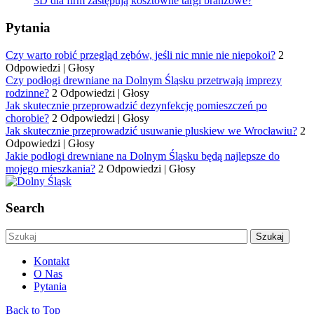
3D dla firm zastępują kosztowne targi branżowe?
Pytania
Czy warto robić przegląd zębów, jeśli nic mnie nie niepokoi?
2
Odpowiedzi
|
Głosy
Czy podłogi drewniane na Dolnym Śląsku przetrwają imprezy
rodzinne?
2 Odpowiedzi
|
Głosy
Jak skutecznie przeprowadzić dezynfekcję pomieszczeń po
chorobie?
2 Odpowiedzi
|
Głosy
Jak skutecznie przeprowadzić usuwanie pluskiew we Wrocławiu?
2
Odpowiedzi
|
Głosy
Jakie podłogi drewniane na Dolnym Śląsku będą najlepsze do
mojego mieszkania?
2 Odpowiedzi
|
Głosy
Search
Kontakt
O Nas
Pytania
Back to Top