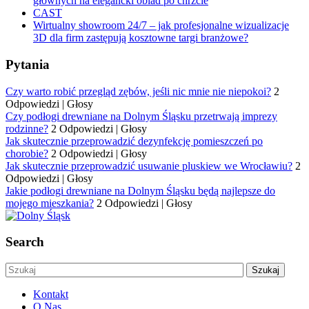
głównych na elegancki obiad po chrzcie
CAST
Wirtualny showroom 24/7 – jak profesjonalne wizualizacje
3D dla firm zastępują kosztowne targi branżowe?
Pytania
Czy warto robić przegląd zębów, jeśli nic mnie nie niepokoi?
2
Odpowiedzi
|
Głosy
Czy podłogi drewniane na Dolnym Śląsku przetrwają imprezy
rodzinne?
2 Odpowiedzi
|
Głosy
Jak skutecznie przeprowadzić dezynfekcję pomieszczeń po
chorobie?
2 Odpowiedzi
|
Głosy
Jak skutecznie przeprowadzić usuwanie pluskiew we Wrocławiu?
2
Odpowiedzi
|
Głosy
Jakie podłogi drewniane na Dolnym Śląsku będą najlepsze do
mojego mieszkania?
2 Odpowiedzi
|
Głosy
Search
Kontakt
O Nas