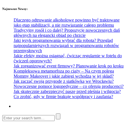
Najnowsze Newsy:
Dlaczego odtruwanie alkoholowe powinno być traktowane
jako etap stabilizacji, a nie rozwiązanie całego problemu
Tradycyjny rosół i co dalej? Propozycje nowoczesnych dań
głównych na elegancki obiad po chrzcie
Jaki język programowania wybrać dla robota? Przegląd
najpopularniejszych rozwiązań w programowaniu robotów
przemysłowych
Jakie efekty można osiągnąć, ćwicząc regularnie w fotelu do
ćwiczeń oporowych?
Jak zorganizować event firmowy? Planowanie krok po kroku
Kompleksowa metamorfoza po ciąży – Na czym polega
Mommy Makeover i jakie zabiegi wchodzą w jej skład?
Jak zacząć swoją przygodę z siatkówką we Wrocławiu?
Nowoczesne pomoce logopedyczne – co oferują producenci?
Jak skutecznie zabezpieczyć paszę przed pleśnią i wilgocią?
Co zrobić, gdy w firmie brakuje współpracy i zaufania?