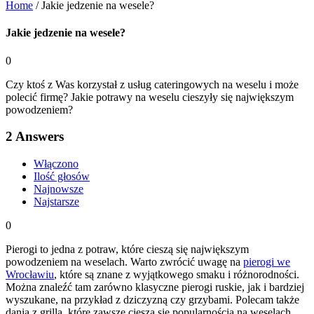
Home
/
Jakie jedzenie na wesele?
Jakie jedzenie na wesele?
0
Czy ktoś z Was korzystał z usług cateringowych na weselu i może
polecić firmę? Jakie potrawy na weselu cieszyły się największym
powodzeniem?
2
Answers
Włączono
Ilość głosów
Najnowsze
Najstarsze
0
Pierogi to jedna z potraw, które cieszą się największym
powodzeniem na weselach. Warto zwrócić uwagę na
pierogi we
Wrocławiu
, które są znane z wyjątkowego smaku i różnorodności.
Można znaleźć tam zarówno klasyczne pierogi ruskie, jak i bardziej
wyszukane, na przykład z dziczyzną czy grzybami. Polecam także
dania z grilla, które zawsze cieszą się popularnością na weselach.