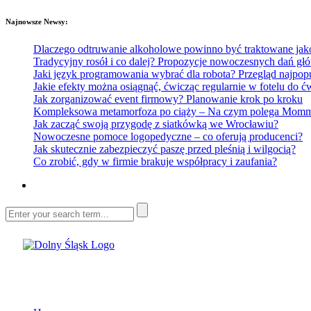
Najnowsze Newsy:
Dlaczego odtruwanie alkoholowe powinno być traktowane jako e
Tradycyjny rosół i co dalej? Propozycje nowoczesnych dań głó
Jaki język programowania wybrać dla robota? Przegląd najp
Jakie efekty można osiągnąć, ćwicząc regularnie w fotelu do
Jak zorganizować event firmowy? Planowanie krok po kroku
Kompleksowa metamorfoza po ciąży – Na czym polega Mommy 
Jak zacząć swoją przygodę z siatkówką we Wrocławiu?
Nowoczesne pomoce logopedyczne – co oferują producenci?
Jak skutecznie zabezpieczyć paszę przed pleśnią i wilgocią?
Co zrobić, gdy w firmie brakuje współpracy i zaufania?
Dolny Śląsk