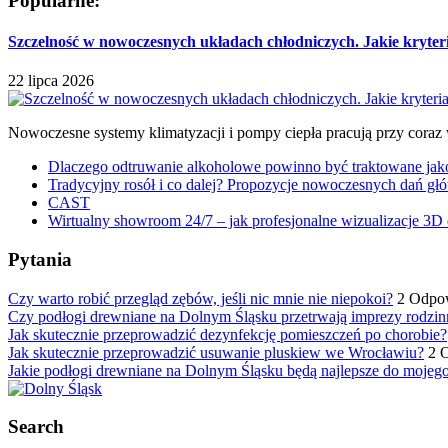
Popularne:
Szczelność w nowoczesnych układach chłodniczych. Jakie kryter
22 lipca 2026
Nowoczesne systemy klimatyzacji i pompy ciepła pracują przy coraz
Dlaczego odtruwanie alkoholowe powinno być traktowane jako e
Tradycyjny rosół i co dalej? Propozycje nowoczesnych dań głó
CAST
Wirtualny showroom 24/7 – jak profesjonalne wizualizacje 3D 
Pytania
Czy warto robić przegląd zębów, jeśli nic mnie nie niepokoi?
2 Odpo
Czy podłogi drewniane na Dolnym Śląsku przetrwają imprezy rodzin
Jak skutecznie przeprowadzić dezynfekcję pomieszczeń po chorobie?
Jak skutecznie przeprowadzić usuwanie pluskiew we Wrocławiu?
2 
Jakie podłogi drewniane na Dolnym Śląsku będą najlepsze do mojeg
Search