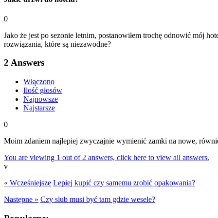
0
Jako że jest po sezonie letnim, postanowiłem trochę odnowić mój hote
rozwiązania, które są niezawodne?
2
Answers
Włączono
Ilość głosów
Najnowsze
Najstarsze
0
Moim zdaniem najlepiej zwyczajnie wymienić zamki na nowe, również
You are viewing 1 out of 2 answers, click here to view all answers.
v
« Wcześniejsze
Lepiej kupić czy samemu zrobić opakowania?
Następne »
Czy slub musi być tam gdzie wesele?