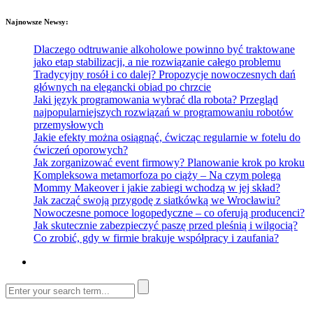
Najnowsze Newsy:
Dlaczego odtruwanie alkoholowe powinno być traktowane
jako etap stabilizacji, a nie rozwiązanie całego problemu
Tradycyjny rosół i co dalej? Propozycje nowoczesnych dań
głównych na elegancki obiad po chrzcie
Jaki język programowania wybrać dla robota? Przegląd
najpopularniejszych rozwiązań w programowaniu robotów
przemysłowych
Jakie efekty można osiągnąć, ćwicząc regularnie w fotelu do
ćwiczeń oporowych?
Jak zorganizować event firmowy? Planowanie krok po kroku
Kompleksowa metamorfoza po ciąży – Na czym polega
Mommy Makeover i jakie zabiegi wchodzą w jej skład?
Jak zacząć swoją przygodę z siatkówką we Wrocławiu?
Nowoczesne pomoce logopedyczne – co oferują producenci?
Jak skutecznie zabezpieczyć paszę przed pleśnią i wilgocią?
Co zrobić, gdy w firmie brakuje współpracy i zaufania?