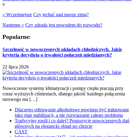
v
« Wcześniejsze
Czy jechać nad morze zimą?
Następne »
Czy zdrada jest powodem do rozwodu?
Popularne:
Szczelność w nowoczesnych układach chłodniczych. Jakie
kryteria decydują o trwałości połączeń miedzianych?
22 lipca 2026
Nowoczesne systemy klimatyzacji i pompy ciepła pracują przy
coraz wyższych ciśnieniach, dlatego jakość każdego połączenia
rurowego ma […]
Dlaczego odtruwanie alkoholowe powinno być traktowane
jako etap stabilizacji, a nie rozwiązanie całego problemu
Tradycyjny rosół i co dalej? Propozycje nowoczesnych dań
głównych na elegancki obiad po chrzcie
CAST