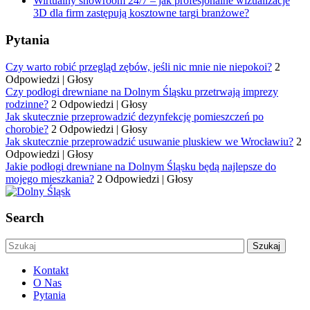
Wirtualny showroom 24/7 – jak profesjonalne wizualizacje
3D dla firm zastępują kosztowne targi branżowe?
Pytania
Czy warto robić przegląd zębów, jeśli nic mnie nie niepokoi?
2
Odpowiedzi
|
Głosy
Czy podłogi drewniane na Dolnym Śląsku przetrwają imprezy
rodzinne?
2 Odpowiedzi
|
Głosy
Jak skutecznie przeprowadzić dezynfekcję pomieszczeń po
chorobie?
2 Odpowiedzi
|
Głosy
Jak skutecznie przeprowadzić usuwanie pluskiew we Wrocławiu?
2
Odpowiedzi
|
Głosy
Jakie podłogi drewniane na Dolnym Śląsku będą najlepsze do
mojego mieszkania?
2 Odpowiedzi
|
Głosy
Search
Kontakt
O Nas
Pytania