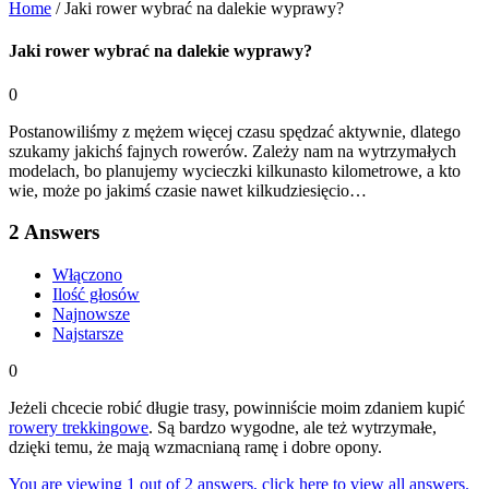
Home
/
Jaki rower wybrać na dalekie wyprawy?
Jaki rower wybrać na dalekie wyprawy?
0
Postanowiliśmy z mężem więcej czasu spędzać aktywnie, dlatego
szukamy jakichś fajnych rowerów. Zależy nam na wytrzymałych
modelach, bo planujemy wycieczki kilkunasto kilometrowe, a kto
wie, może po jakimś czasie nawet kilkudziesięcio…
2
Answers
Włączono
Ilość głosów
Najnowsze
Najstarsze
0
Jeżeli chcecie robić długie trasy, powinniście moim zdaniem kupić
rowery trekkingowe
. Są bardzo wygodne, ale też wytrzymałe,
dzięki temu, że mają wzmacnianą ramę i dobre opony.
You are viewing 1 out of 2 answers, click here to view all answers.