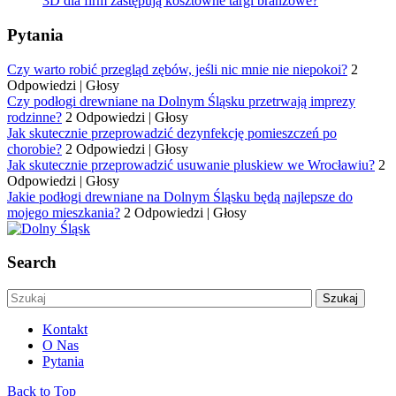
3D dla firm zastępują kosztowne targi branżowe?
Pytania
Czy warto robić przegląd zębów, jeśli nic mnie nie niepokoi?
2
Odpowiedzi
|
Głosy
Czy podłogi drewniane na Dolnym Śląsku przetrwają imprezy
rodzinne?
2 Odpowiedzi
|
Głosy
Jak skutecznie przeprowadzić dezynfekcję pomieszczeń po
chorobie?
2 Odpowiedzi
|
Głosy
Jak skutecznie przeprowadzić usuwanie pluskiew we Wrocławiu?
2
Odpowiedzi
|
Głosy
Jakie podłogi drewniane na Dolnym Śląsku będą najlepsze do
mojego mieszkania?
2 Odpowiedzi
|
Głosy
Search
Kontakt
O Nas
Pytania
Back to Top