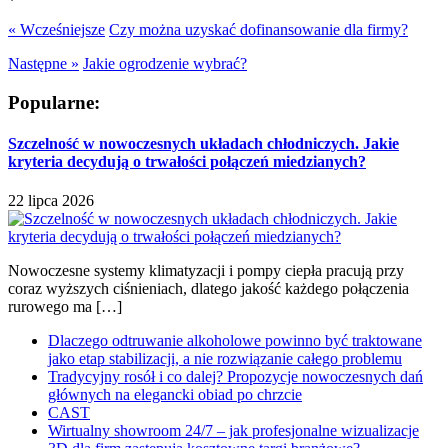
« Wcześniejsze
Czy można uzyskać dofinansowanie dla firmy?
Następne »
Jakie ogrodzenie wybrać?
Popularne:
Szczelność w nowoczesnych układach chłodniczych. Jakie
kryteria decydują o trwałości połączeń miedzianych?
22 lipca 2026
Nowoczesne systemy klimatyzacji i pompy ciepła pracują przy
coraz wyższych ciśnieniach, dlatego jakość każdego połączenia
rurowego ma […]
Dlaczego odtruwanie alkoholowe powinno być traktowane
jako etap stabilizacji, a nie rozwiązanie całego problemu
Tradycyjny rosół i co dalej? Propozycje nowoczesnych dań
głównych na elegancki obiad po chrzcie
CAST
Wirtualny showroom 24/7 – jak profesjonalne wizualizacje