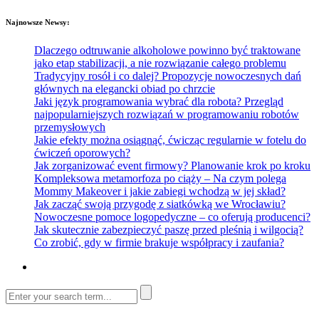
Najnowsze Newsy:
Dlaczego odtruwanie alkoholowe powinno być traktowane
jako etap stabilizacji, a nie rozwiązanie całego problemu
Tradycyjny rosół i co dalej? Propozycje nowoczesnych dań
głównych na elegancki obiad po chrzcie
Jaki język programowania wybrać dla robota? Przegląd
najpopularniejszych rozwiązań w programowaniu robotów
przemysłowych
Jakie efekty można osiągnąć, ćwicząc regularnie w fotelu do
ćwiczeń oporowych?
Jak zorganizować event firmowy? Planowanie krok po kroku
Kompleksowa metamorfoza po ciąży – Na czym polega
Mommy Makeover i jakie zabiegi wchodzą w jej skład?
Jak zacząć swoją przygodę z siatkówką we Wrocławiu?
Nowoczesne pomoce logopedyczne – co oferują producenci?
Jak skutecznie zabezpieczyć paszę przed pleśnią i wilgocią?
Co zrobić, gdy w firmie brakuje współpracy i zaufania?