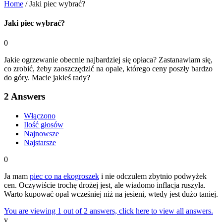
Home
/
Jaki piec wybrać?
Jaki piec wybrać?
0
Jakie ogrzewanie obecnie najbardziej się opłaca? Zastanawiam się,
co zrobić, żeby zaoszczędzić na opale, którego ceny poszły bardzo
do góry. Macie jakieś rady?
2
Answers
Włączono
Ilość głosów
Najnowsze
Najstarsze
0
Ja mam
piec co na ekogroszek
i nie odczułem zbytnio podwyżek
cen. Oczywiście trochę drożej jest, ale wiadomo inflacja ruszyła.
Warto kupować opał wcześniej niż na jesieni, wtedy jest dużo taniej.
You are viewing 1 out of 2 answers, click here to view all answers.
v