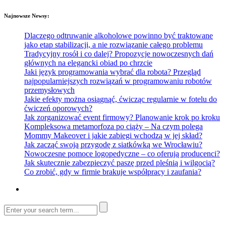
Najnowsze Newsy:
Dlaczego odtruwanie alkoholowe powinno być traktowane
jako etap stabilizacji, a nie rozwiązanie całego problemu
Tradycyjny rosół i co dalej? Propozycje nowoczesnych dań
głównych na elegancki obiad po chrzcie
Jaki język programowania wybrać dla robota? Przegląd
najpopularniejszych rozwiązań w programowaniu robotów
przemysłowych
Jakie efekty można osiągnąć, ćwicząc regularnie w fotelu do
ćwiczeń oporowych?
Jak zorganizować event firmowy? Planowanie krok po kroku
Kompleksowa metamorfoza po ciąży – Na czym polega
Mommy Makeover i jakie zabiegi wchodzą w jej skład?
Jak zacząć swoją przygodę z siatkówką we Wrocławiu?
Nowoczesne pomoce logopedyczne – co oferują producenci?
Jak skutecznie zabezpieczyć paszę przed pleśnią i wilgocią?
Co zrobić, gdy w firmie brakuje współpracy i zaufania?