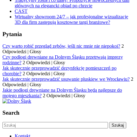
Tradycyjny rosół i co dalej? Propozycje nowoczesnych dań
głównych na elegancki obiad po chrzcie
CAST
Wirtualny showroom 24/7 – jak profesjonalne wizualizacje
3D dla firm zastępują kosztowne targi branżowe?
Pytania
Czy warto robić przegląd zębów, jeśli nic mnie nie niepokoi?
2
Odpowiedzi
|
Głosy
Czy podłogi drewniane na Dolnym Śląsku przetrwają imprezy
rodzinne?
2 Odpowiedzi
|
Głosy
Jak skutecznie przeprowadzić dezynfekcję pomieszczeń po
chorobie?
2 Odpowiedzi
|
Głosy
Jak skutecznie przeprowadzić usuwanie pluskiew we Wrocławiu?
2
Odpowiedzi
|
Głosy
Jakie podłogi drewniane na Dolnym Śląsku będą najlepsze do
mojego mieszkania?
2 Odpowiedzi
|
Głosy
Search
Kontakt