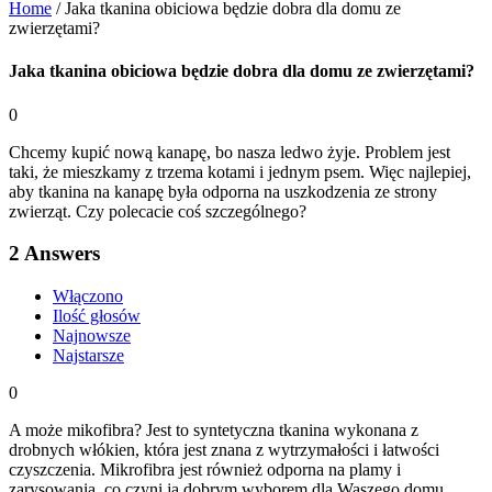
Home
/
Jaka tkanina obiciowa będzie dobra dla domu ze
zwierzętami?
Jaka tkanina obiciowa będzie dobra dla domu ze zwierzętami?
0
Chcemy kupić nową kanapę, bo nasza ledwo żyje. Problem jest
taki, że mieszkamy z trzema kotami i jednym psem. Więc najlepiej,
aby tkanina na kanapę była odporna na uszkodzenia ze strony
zwierząt. Czy polecacie coś szczególnego?
2
Answers
Włączono
Ilość głosów
Najnowsze
Najstarsze
0
A może mikofibra? Jest to syntetyczna tkanina wykonana z
drobnych włókien, która jest znana z wytrzymałości i łatwości
czyszczenia. Mikrofibra jest również odporna na plamy i
zarysowania, co czyni ją dobrym wyborem dla Waszego domu.