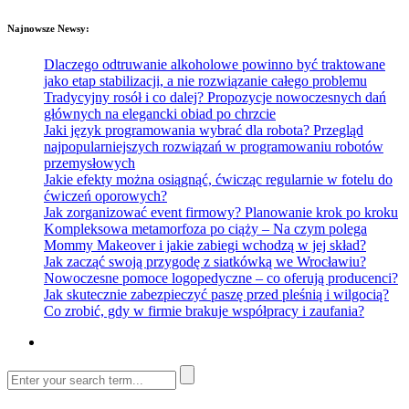
Najnowsze Newsy:
Dlaczego odtruwanie alkoholowe powinno być traktowane
jako etap stabilizacji, a nie rozwiązanie całego problemu
Tradycyjny rosół i co dalej? Propozycje nowoczesnych dań
głównych na elegancki obiad po chrzcie
Jaki język programowania wybrać dla robota? Przegląd
najpopularniejszych rozwiązań w programowaniu robotów
przemysłowych
Jakie efekty można osiągnąć, ćwicząc regularnie w fotelu do
ćwiczeń oporowych?
Jak zorganizować event firmowy? Planowanie krok po kroku
Kompleksowa metamorfoza po ciąży – Na czym polega
Mommy Makeover i jakie zabiegi wchodzą w jej skład?
Jak zacząć swoją przygodę z siatkówką we Wrocławiu?
Nowoczesne pomoce logopedyczne – co oferują producenci?
Jak skutecznie zabezpieczyć paszę przed pleśnią i wilgocią?
Co zrobić, gdy w firmie brakuje współpracy i zaufania?