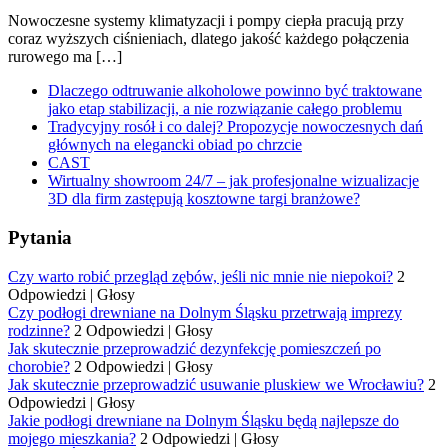
Nowoczesne systemy klimatyzacji i pompy ciepła pracują przy
coraz wyższych ciśnieniach, dlatego jakość każdego połączenia
rurowego ma […]
Dlaczego odtruwanie alkoholowe powinno być traktowane
jako etap stabilizacji, a nie rozwiązanie całego problemu
Tradycyjny rosół i co dalej? Propozycje nowoczesnych dań
głównych na elegancki obiad po chrzcie
CAST
Wirtualny showroom 24/7 – jak profesjonalne wizualizacje
3D dla firm zastępują kosztowne targi branżowe?
Pytania
Czy warto robić przegląd zębów, jeśli nic mnie nie niepokoi?
2
Odpowiedzi
|
Głosy
Czy podłogi drewniane na Dolnym Śląsku przetrwają imprezy
rodzinne?
2 Odpowiedzi
|
Głosy
Jak skutecznie przeprowadzić dezynfekcję pomieszczeń po
chorobie?
2 Odpowiedzi
|
Głosy
Jak skutecznie przeprowadzić usuwanie pluskiew we Wrocławiu?
2
Odpowiedzi
|
Głosy
Jakie podłogi drewniane na Dolnym Śląsku będą najlepsze do
mojego mieszkania?
2 Odpowiedzi
|
Głosy