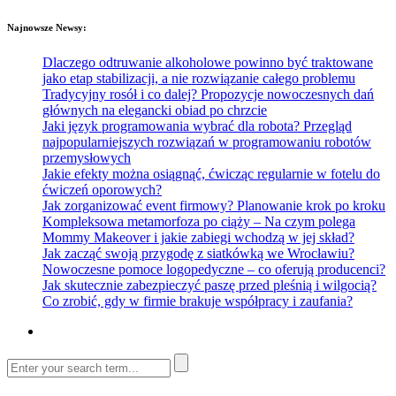
Najnowsze Newsy:
Dlaczego odtruwanie alkoholowe powinno być traktowane
jako etap stabilizacji, a nie rozwiązanie całego problemu
Tradycyjny rosół i co dalej? Propozycje nowoczesnych dań
głównych na elegancki obiad po chrzcie
Jaki język programowania wybrać dla robota? Przegląd
najpopularniejszych rozwiązań w programowaniu robotów
przemysłowych
Jakie efekty można osiągnąć, ćwicząc regularnie w fotelu do
ćwiczeń oporowych?
Jak zorganizować event firmowy? Planowanie krok po kroku
Kompleksowa metamorfoza po ciąży – Na czym polega
Mommy Makeover i jakie zabiegi wchodzą w jej skład?
Jak zacząć swoją przygodę z siatkówką we Wrocławiu?
Nowoczesne pomoce logopedyczne – co oferują producenci?
Jak skutecznie zabezpieczyć paszę przed pleśnią i wilgocią?
Co zrobić, gdy w firmie brakuje współpracy i zaufania?