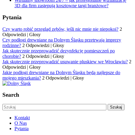
Wirtualny showroom 24/7 – jak profesjonalne wizualizacje
3D dla firm zastępują kosztowne targi branżowe?
Pytania
Czy warto robić przegląd zębów, jeśli nic mnie nie niepokoi?
2
Odpowiedzi
|
Głosy
Czy podłogi drewniane na Dolnym Śląsku przetrwają imprezy
rodzinne?
2 Odpowiedzi
|
Głosy
Jak skutecznie przeprowadzić dezynfekcję pomieszczeń po
chorobie?
2 Odpowiedzi
|
Głosy
Jak skutecznie przeprowadzić usuwanie pluskiew we Wrocławiu?
2
Odpowiedzi
|
Głosy
Jakie podłogi drewniane na Dolnym Śląsku będą najlepsze do
mojego mieszkania?
2 Odpowiedzi
|
Głosy
Search
Kontakt
O Nas
Pytania