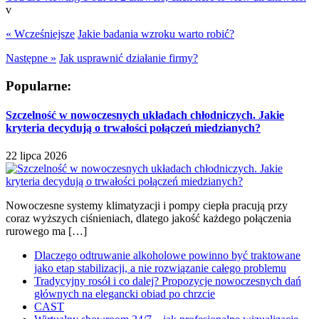
v
« Wcześniejsze
Jakie badania wzroku warto robić?
Następne »
Jak usprawnić działanie firmy?
Popularne:
Szczelność w nowoczesnych układach chłodniczych. Jakie
kryteria decydują o trwałości połączeń miedzianych?
22 lipca 2026
Nowoczesne systemy klimatyzacji i pompy ciepła pracują przy
coraz wyższych ciśnieniach, dlatego jakość każdego połączenia
rurowego ma […]
Dlaczego odtruwanie alkoholowe powinno być traktowane
jako etap stabilizacji, a nie rozwiązanie całego problemu
Tradycyjny rosół i co dalej? Propozycje nowoczesnych dań
głównych na elegancki obiad po chrzcie
CAST