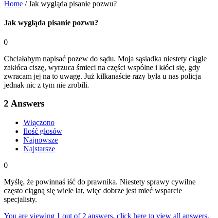
Home
/
Jak wygląda pisanie pozwu?
Jak wygląda pisanie pozwu?
0
Chciałabym napisać pozew do sądu. Moja sąsiadka niestety ciągle
zakłóca ciszę, wyrzuca śmieci na części wspólne i kłóci się, gdy
zwracam jej na to uwagę. Już kilkanaście razy była u nas policja
jednak nic z tym nie zrobili.
2
Answers
Włączono
Ilość głosów
Najnowsze
Najstarsze
0
Myślę, że powinnaś iść do prawnika. Niestety sprawy cywilne
często ciągną się wiele lat, więc dobrze jest mieć wsparcie
specjalisty.
You are viewing 1 out of 2 answers, click here to view all answers.