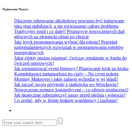
Najnowsze Newsy:
Dlaczego odtruwanie alkoholowe powinno być traktowane
jako etap stabilizacji, a nie rozwiązanie całego problemu
Tradycyjny rosół i co dalej? Propozycje nowoczesnych dań
głównych na elegancki obiad po chrzcie
Jaki język programowania wybrać dla robota? Przegląd
najpopularniejszych rozwiązań w programowaniu robotów
przemysłowych
Jakie efekty można osiągnąć, ćwicząc regularnie w fotelu do
ćwiczeń oporowych?
Jak zorganizować event firmowy? Planowanie krok po kroku
Kompleksowa metamorfoza po ciąży – Na czym polega
Mommy Makeover i jakie zabiegi wchodzą w jej skład?
Jak zacząć swoją przygodę z siatkówką we Wrocławiu?
Nowoczesne pomoce logopedyczne – co oferują producenci?
Jak skutecznie zabezpieczyć paszę przed pleśnią i wilgocią?
Co zrobić, gdy w firmie brakuje współpracy i zaufania?