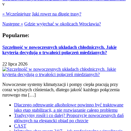
v
« Wcześniejsze
Jaki rower na długie trasy?
Następne »
Gdzie wyjechać w okolicach Wrocławia?
Popularne:
Szczelność w nowoczesnych układach chłodniczych. Jakie
kryteria decydują o trwałości połączeń miedzianych?
22 lipca 2026
Nowoczesne systemy klimatyzacji i pompy ciepła pracują przy
coraz wyższych ciśnieniach, dlatego jakość każdego połączenia
rurowego ma […]
Dlaczego odtruwanie alkoholowe powinno być traktowane
jako etap stabilizacji, a nie rozwiązanie całego problemu
Tradycyjny rosół i co dalej? Propozycje nowoczesnych dań
głównych na elegancki obiad po chrzcie
CAST