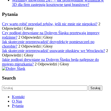
Wirtualny showroom 24/7 – jak profesjonalne wizualizacje
3D dla firm zastępują kosztowne targi branżowe?
Pytania
Czy warto robić przegląd zębów, jeśli nic mnie nie niepokoi?
2
Odpowiedzi
|
Głosy
Czy podłogi drewniane na Dolnym Śląsku przetrwają imprezy
rodzinne?
2 Odpowiedzi
|
Głosy
Jak skutecznie przeprowadzić dezynfekcję pomieszczeń po
chorobie?
2 Odpowiedzi
|
Głosy
Jak skutecznie przeprowadzić usuwanie pluskiew we Wrocławiu?
2
Odpowiedzi
|
Głosy
Jakie podłogi drewniane na Dolnym Śląsku będą najlepsze do
mojego mieszkania?
2 Odpowiedzi
|
Głosy
Search
Kontakt
O Nas
Pytania