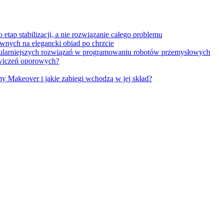
tap stabilizacji, a nie rozwiązanie całego problemu
wnych na elegancki obiad po chrzcie
opularniejszych rozwiązań w programowaniu robotów przemysłowych
 ćwiczeń oporowych?
Makeover i jakie zabiegi wchodzą w jej skład?