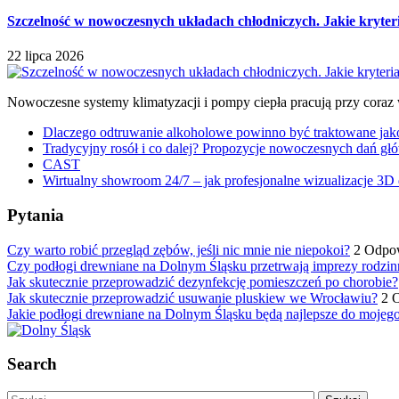
Szczelność w nowoczesnych układach chłodniczych. Jakie kryter
22 lipca 2026
Nowoczesne systemy klimatyzacji i pompy ciepła pracują przy coraz
Dlaczego odtruwanie alkoholowe powinno być traktowane jako e
Tradycyjny rosół i co dalej? Propozycje nowoczesnych dań głó
CAST
Wirtualny showroom 24/7 – jak profesjonalne wizualizacje 3D 
Pytania
Czy warto robić przegląd zębów, jeśli nic mnie nie niepokoi?
2 Odpo
Czy podłogi drewniane na Dolnym Śląsku przetrwają imprezy rodzin
Jak skutecznie przeprowadzić dezynfekcję pomieszczeń po chorobie?
Jak skutecznie przeprowadzić usuwanie pluskiew we Wrocławiu?
2 
Jakie podłogi drewniane na Dolnym Śląsku będą najlepsze do mojeg
Search