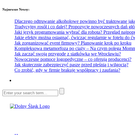
Najnowsze Newsy:
Dlaczego odtruwanie alkoholowe powinno być traktowane jako e
Tradycyjny rosół i co dalej? Propozycje nowoczesnych dań głó
Jaki język programowania wybrać dla robota? Przegląd najp
Jakie efekty można osiągnąć, ćwicząc regularnie w fotelu do
Jak zorganizować event firmowy? Planowanie krok po kroku
Kompleksowa metamorfoza po ciąży – Na czym polega Mommy 
Jak zacząć swoją przygodę z siatkówką we Wrocławiu?
Nowoczesne pomoce logopedyczne – co oferują producenci?
Jak skutecznie zabezpieczyć paszę przed pleśnią i wilgocią?
Co zrobić, gdy w firmie brakuje współpracy i zaufania?
Dolny Śląsk