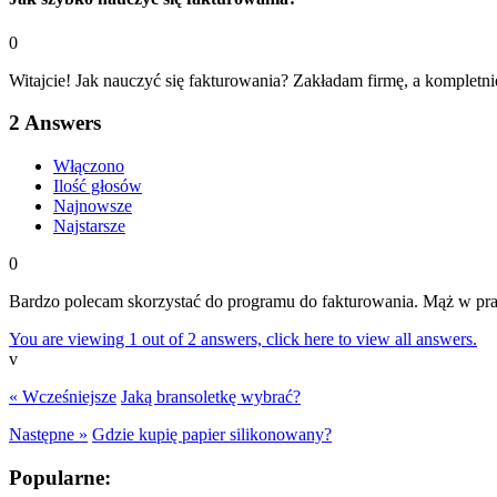
0
Witajcie! Jak nauczyć się fakturowania? Zakładam firmę, a kompletni
2
Answers
Włączono
Ilość głosów
Najnowsze
Najstarsze
0
Bardzo polecam skorzystać do programu do fakturowania. Mąż w pra
You are viewing 1 out of 2 answers, click here to view all answers.
v
« Wcześniejsze
Jaką bransoletkę wybrać?
Następne »
Gdzie kupię papier silikonowany?
Popularne: