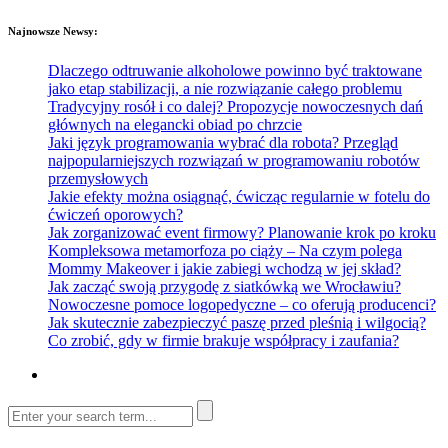
Najnowsze Newsy:
Dlaczego odtruwanie alkoholowe powinno być traktowane
jako etap stabilizacji, a nie rozwiązanie całego problemu
Tradycyjny rosół i co dalej? Propozycje nowoczesnych dań
głównych na elegancki obiad po chrzcie
Jaki język programowania wybrać dla robota? Przegląd
najpopularniejszych rozwiązań w programowaniu robotów
przemysłowych
Jakie efekty można osiągnąć, ćwicząc regularnie w fotelu do
ćwiczeń oporowych?
Jak zorganizować event firmowy? Planowanie krok po kroku
Kompleksowa metamorfoza po ciąży – Na czym polega
Mommy Makeover i jakie zabiegi wchodzą w jej skład?
Jak zacząć swoją przygodę z siatkówką we Wrocławiu?
Nowoczesne pomoce logopedyczne – co oferują producenci?
Jak skutecznie zabezpieczyć paszę przed pleśnią i wilgocią?
Co zrobić, gdy w firmie brakuje współpracy i zaufania?