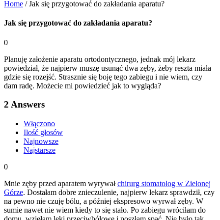
Home
/
Jak się przygotować do zakładania aparatu?
Jak się przygotować do zakładania aparatu?
0
Planuję założenie aparatu ortodontycznego, jednak mój lekarz
powiedział, że najpierw muszę usunąć dwa zęby, żeby reszta miała
gdzie się rozejść. Strasznie się boję tego zabiegu i nie wiem, czy
dam radę. Możecie mi powiedzieć jak to wygląda?
2
Answers
Włączono
Ilość głosów
Najnowsze
Najstarsze
0
Mnie zęby przed aparatem wyrywał
chirurg stomatolog w Zielonej
Górze
. Dostałam dobre znieczulenie, najpierw lekarz sprawdził, czy
na pewno nie czuję bólu, a później ekspresowo wyrwał zęby. W
sumie nawet nie wiem kiedy to się stało. Po zabiegu wróciłam do
domu, wzięłam leki przeciwbólowe i poszłam spać. Nie było tak