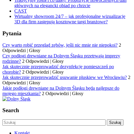
Tradycyjny rosół i co dalej? Propozycje nowoczesnych dań
głównych na elegancki obiad po chrzcie
CAST
Wirtualny showroom 24/7 – jak profesjonalne wizualizacje
3D dla firm zastępują kosztowne targi branżowe?
Pytania
Czy warto robić przegląd zębów, jeśli nic mnie nie niepokoi?
2
Odpowiedzi
|
Głosy
Czy podłogi drewniane na Dolnym Śląsku przetrwają imprezy
rodzinne?
2 Odpowiedzi
|
Głosy
Jak skutecznie przeprowadzić dezynfekcję pomieszczeń po
chorobie?
2 Odpowiedzi
|
Głosy
Jak skutecznie przeprowadzić usuwanie pluskiew we Wrocławiu?
2
Odpowiedzi
|
Głosy
Jakie podłogi drewniane na Dolnym Śląsku będą najlepsze do
mojego mieszkania?
2 Odpowiedzi
|
Głosy
Search
Kontakt