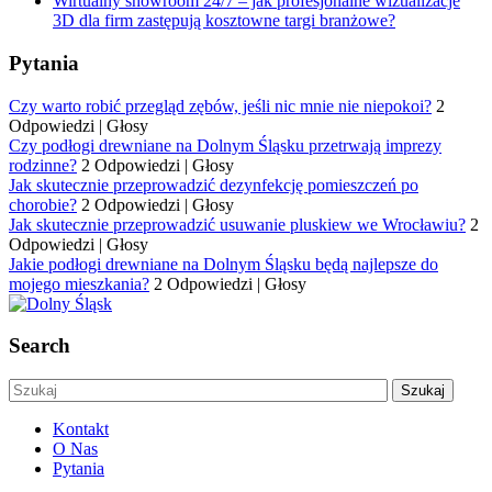
Wirtualny showroom 24/7 – jak profesjonalne wizualizacje
3D dla firm zastępują kosztowne targi branżowe?
Pytania
Czy warto robić przegląd zębów, jeśli nic mnie nie niepokoi?
2
Odpowiedzi
|
Głosy
Czy podłogi drewniane na Dolnym Śląsku przetrwają imprezy
rodzinne?
2 Odpowiedzi
|
Głosy
Jak skutecznie przeprowadzić dezynfekcję pomieszczeń po
chorobie?
2 Odpowiedzi
|
Głosy
Jak skutecznie przeprowadzić usuwanie pluskiew we Wrocławiu?
2
Odpowiedzi
|
Głosy
Jakie podłogi drewniane na Dolnym Śląsku będą najlepsze do
mojego mieszkania?
2 Odpowiedzi
|
Głosy
Search
Kontakt
O Nas
Pytania