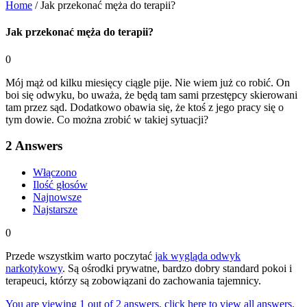
Home
/
Jak przekonać męża do terapii?
Jak przekonać męża do terapii?
0
Mój mąż od kilku miesięcy ciągle pije. Nie wiem już co robić. On
boi się odwyku, bo uważa, że będą tam sami przestępcy skierowani
tam przez sąd. Dodatkowo obawia się, że ktoś z jego pracy się o
tym dowie. Co można zrobić w takiej sytuacji?
2
Answers
Włączono
Ilość głosów
Najnowsze
Najstarsze
0
Przede wszystkim warto poczytać
jak wygląda odwyk
narkotykowy
. Są ośrodki prywatne, bardzo dobry standard pokoi i
terapeuci, którzy są zobowiązani do zachowania tajemnicy.
You are viewing 1 out of 2 answers, click here to view all answers.