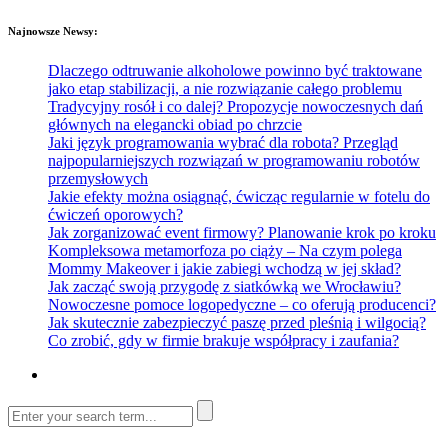
Najnowsze Newsy:
Dlaczego odtruwanie alkoholowe powinno być traktowane
jako etap stabilizacji, a nie rozwiązanie całego problemu
Tradycyjny rosół i co dalej? Propozycje nowoczesnych dań
głównych na elegancki obiad po chrzcie
Jaki język programowania wybrać dla robota? Przegląd
najpopularniejszych rozwiązań w programowaniu robotów
przemysłowych
Jakie efekty można osiągnąć, ćwicząc regularnie w fotelu do
ćwiczeń oporowych?
Jak zorganizować event firmowy? Planowanie krok po kroku
Kompleksowa metamorfoza po ciąży – Na czym polega
Mommy Makeover i jakie zabiegi wchodzą w jej skład?
Jak zacząć swoją przygodę z siatkówką we Wrocławiu?
Nowoczesne pomoce logopedyczne – co oferują producenci?
Jak skutecznie zabezpieczyć paszę przed pleśnią i wilgocią?
Co zrobić, gdy w firmie brakuje współpracy i zaufania?