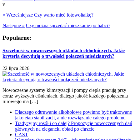
v
« Wcześniejsze
Czy warto mieć fotowoltaikę?
Następne »
Czy można sprzedać mieszkanie po babci?
Popularne:
Szczelność w nowoczesnych układach chłodniczych. Jakie
kryteria decydują o trwałości połączeń miedzianych?
22 lipca 2026
Nowoczesne systemy klimatyzacji i pompy ciepła pracują przy
coraz wyższych ciśnieniach, dlatego jakość każdego połączenia
rurowego ma […]
Dlaczego odtruwanie alkoholowe powinno być traktowane
jako etap stabilizacji, a nie rozwiązanie całego problemu
Tradycyjny rosół i co dalej? Propozycje nowoczesnych dań
głównych na elegancki obiad po chrzcie
CAST