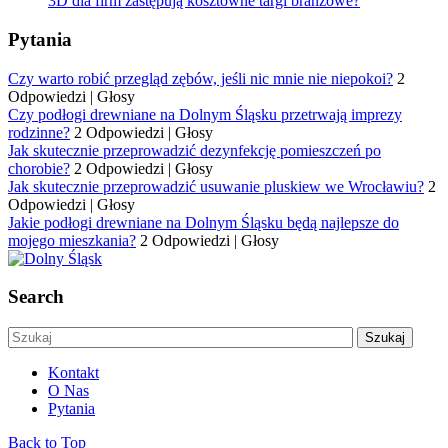
3D dla firm zastępują kosztowne targi branżowe?
Pytania
Czy warto robić przegląd zębów, jeśli nic mnie nie niepokoi?
2
Odpowiedzi
|
Głosy
Czy podłogi drewniane na Dolnym Śląsku przetrwają imprezy
rodzinne?
2 Odpowiedzi
|
Głosy
Jak skutecznie przeprowadzić dezynfekcję pomieszczeń po
chorobie?
2 Odpowiedzi
|
Głosy
Jak skutecznie przeprowadzić usuwanie pluskiew we Wrocławiu?
2
Odpowiedzi
|
Głosy
Jakie podłogi drewniane na Dolnym Śląsku będą najlepsze do
mojego mieszkania?
2 Odpowiedzi
|
Głosy
Search
Kontakt
O Nas
Pytania
Back to Top