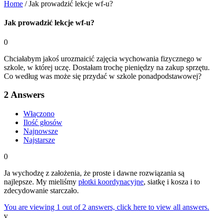
Home
/
Jak prowadzić lekcje wf-u?
Jak prowadzić lekcje wf-u?
0
Chciałabym jakoś urozmaicić zajęcia wychowania fizycznego w
szkole, w której uczę. Dostałam trochę pieniędzy na zakup sprzętu.
Co według was może się przydać w szkole ponadpodstawowej?
2
Answers
Włączono
Ilość głosów
Najnowsze
Najstarsze
0
Ja wychodzę z założenia, że proste i dawne rozwiązania są
najlepsze. My mieliśmy
płotki koordynacyjne
, siatkę i kosza i to
zdecydowanie starczało.
You are viewing 1 out of 2 answers, click here to view all answers.
v