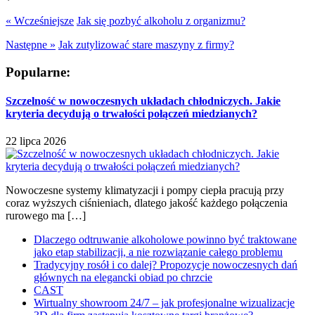
« Wcześniejsze
Jak się pozbyć alkoholu z organizmu?
Następne »
Jak zutylizować stare maszyny z firmy?
Popularne:
Szczelność w nowoczesnych układach chłodniczych. Jakie
kryteria decydują o trwałości połączeń miedzianych?
22 lipca 2026
Nowoczesne systemy klimatyzacji i pompy ciepła pracują przy
coraz wyższych ciśnieniach, dlatego jakość każdego połączenia
rurowego ma […]
Dlaczego odtruwanie alkoholowe powinno być traktowane
jako etap stabilizacji, a nie rozwiązanie całego problemu
Tradycyjny rosół i co dalej? Propozycje nowoczesnych dań
głównych na elegancki obiad po chrzcie
CAST
Wirtualny showroom 24/7 – jak profesjonalne wizualizacje