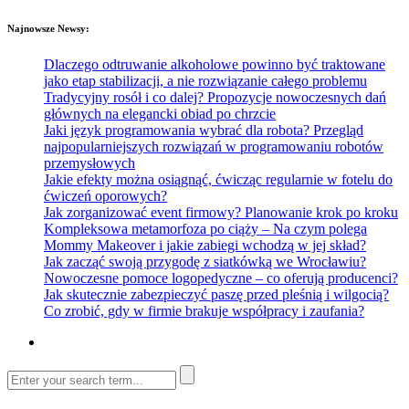
Najnowsze Newsy:
Dlaczego odtruwanie alkoholowe powinno być traktowane
jako etap stabilizacji, a nie rozwiązanie całego problemu
Tradycyjny rosół i co dalej? Propozycje nowoczesnych dań
głównych na elegancki obiad po chrzcie
Jaki język programowania wybrać dla robota? Przegląd
najpopularniejszych rozwiązań w programowaniu robotów
przemysłowych
Jakie efekty można osiągnąć, ćwicząc regularnie w fotelu do
ćwiczeń oporowych?
Jak zorganizować event firmowy? Planowanie krok po kroku
Kompleksowa metamorfoza po ciąży – Na czym polega
Mommy Makeover i jakie zabiegi wchodzą w jej skład?
Jak zacząć swoją przygodę z siatkówką we Wrocławiu?
Nowoczesne pomoce logopedyczne – co oferują producenci?
Jak skutecznie zabezpieczyć paszę przed pleśnią i wilgocią?
Co zrobić, gdy w firmie brakuje współpracy i zaufania?