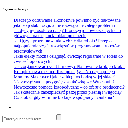
Najnowsze Newsy:
Dlaczego odtruwanie alkoholowe powinno być traktowane
jako etap stabilizacji, a nie rozwiązanie całego problemu
Tradycyjny rosół i co dalej? Propozycje nowoczesnych dań
głównych na elegancki obiad po chrzcie
Jaki język programowania wybrać dla robota? Przegląd
najpopularniejszych rozwiązań w programowaniu robotów
przemysłowych
Jakie efekty można osiągnąć, ćwicząc regularnie w fotelu do
ćwiczeń oporowych?
Jak zorganizować event firmowy? Planowanie krok po kroku
Kompleksowa metamorfoza po ciąży – Na czym polega
Mommy Makeover i jakie zabiegi wchodzą w jej skład?
Jak zacząć swoją przygodę z siatkówką we Wrocławiu?
Nowoczesne pomoce logopedyczne – co oferują producenci?
Jak skutecznie zabezpieczyć paszę przed pleśnią i wilgocią?
Co zrobić, gdy w firmie brakuje współpracy i zaufania?