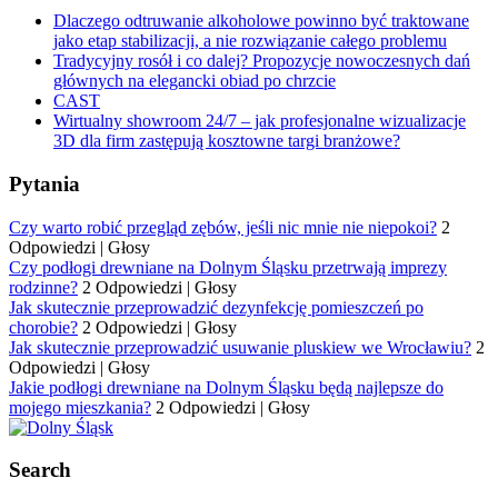
Dlaczego odtruwanie alkoholowe powinno być traktowane
jako etap stabilizacji, a nie rozwiązanie całego problemu
Tradycyjny rosół i co dalej? Propozycje nowoczesnych dań
głównych na elegancki obiad po chrzcie
CAST
Wirtualny showroom 24/7 – jak profesjonalne wizualizacje
3D dla firm zastępują kosztowne targi branżowe?
Pytania
Czy warto robić przegląd zębów, jeśli nic mnie nie niepokoi?
2
Odpowiedzi
|
Głosy
Czy podłogi drewniane na Dolnym Śląsku przetrwają imprezy
rodzinne?
2 Odpowiedzi
|
Głosy
Jak skutecznie przeprowadzić dezynfekcję pomieszczeń po
chorobie?
2 Odpowiedzi
|
Głosy
Jak skutecznie przeprowadzić usuwanie pluskiew we Wrocławiu?
2
Odpowiedzi
|
Głosy
Jakie podłogi drewniane na Dolnym Śląsku będą najlepsze do
mojego mieszkania?
2 Odpowiedzi
|
Głosy
Search