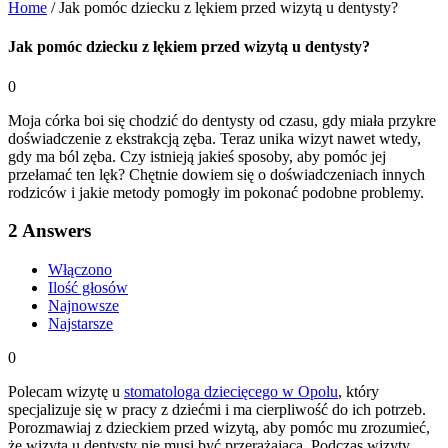
Home
/
Jak pomóc dziecku z lękiem przed wizytą u dentysty?
Jak pomóc dziecku z lękiem przed wizytą u dentysty?
0
Moja córka boi się chodzić do dentysty od czasu, gdy miała przykre
doświadczenie z ekstrakcją zęba. Teraz unika wizyt nawet wtedy,
gdy ma ból zęba. Czy istnieją jakieś sposoby, aby pomóc jej
przełamać ten lęk? Chętnie dowiem się o doświadczeniach innych
rodziców i jakie metody pomogły im pokonać podobne problemy.
2
Answers
Włączono
Ilość głosów
Najnowsze
Najstarsze
0
Polecam wizytę u
stomatologa dziecięcego w Opolu
, który
specjalizuje się w pracy z dziećmi i ma cierpliwość do ich potrzeb.
Porozmawiaj z dzieckiem przed wizytą, aby pomóc mu zrozumieć,
że wizyta u dentysty nie musi być przerażająca. Podczas wizyty