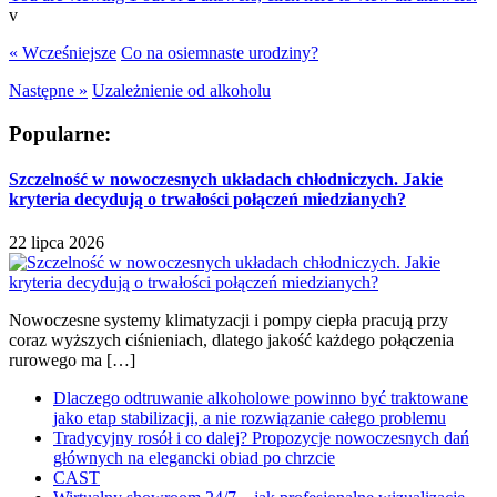
v
« Wcześniejsze
Co na osiemnaste urodziny?
Następne »
Uzależnienie od alkoholu
Popularne:
Szczelność w nowoczesnych układach chłodniczych. Jakie
kryteria decydują o trwałości połączeń miedzianych?
22 lipca 2026
Nowoczesne systemy klimatyzacji i pompy ciepła pracują przy
coraz wyższych ciśnieniach, dlatego jakość każdego połączenia
rurowego ma […]
Dlaczego odtruwanie alkoholowe powinno być traktowane
jako etap stabilizacji, a nie rozwiązanie całego problemu
Tradycyjny rosół i co dalej? Propozycje nowoczesnych dań
głównych na elegancki obiad po chrzcie
CAST