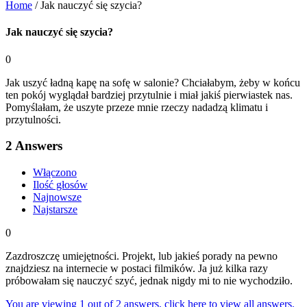
Home
/
Jak nauczyć się szycia?
Jak nauczyć się szycia?
0
Jak uszyć ładną kapę na sofę w salonie? Chciałabym, żeby w końcu
ten pokój wyglądał bardziej przytulnie i miał jakiś pierwiastek nas.
Pomyślałam, że uszyte przeze mnie rzeczy nadadzą klimatu i
przytulności.
2
Answers
Włączono
Ilość głosów
Najnowsze
Najstarsze
0
Zazdroszczę umiejętności. Projekt, lub jakieś porady na pewno
znajdziesz na internecie w postaci filmików. Ja już kilka razy
próbowałam się nauczyć szyć, jednak nigdy mi to nie wychodziło.
You are viewing 1 out of 2 answers, click here to view all answers.