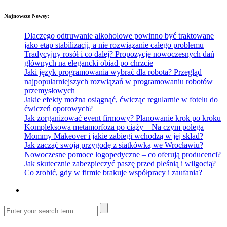
Najnowsze Newsy:
Dlaczego odtruwanie alkoholowe powinno być traktowane
jako etap stabilizacji, a nie rozwiązanie całego problemu
Tradycyjny rosół i co dalej? Propozycje nowoczesnych dań
głównych na elegancki obiad po chrzcie
Jaki język programowania wybrać dla robota? Przegląd
najpopularniejszych rozwiązań w programowaniu robotów
przemysłowych
Jakie efekty można osiągnąć, ćwicząc regularnie w fotelu do
ćwiczeń oporowych?
Jak zorganizować event firmowy? Planowanie krok po kroku
Kompleksowa metamorfoza po ciąży – Na czym polega
Mommy Makeover i jakie zabiegi wchodzą w jej skład?
Jak zacząć swoją przygodę z siatkówką we Wrocławiu?
Nowoczesne pomoce logopedyczne – co oferują producenci?
Jak skutecznie zabezpieczyć paszę przed pleśnią i wilgocią?
Co zrobić, gdy w firmie brakuje współpracy i zaufania?