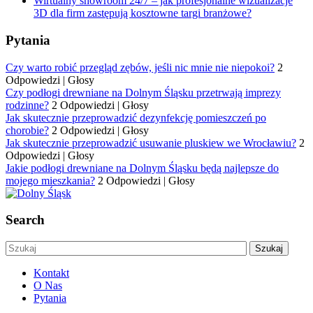
Wirtualny showroom 24/7 – jak profesjonalne wizualizacje
3D dla firm zastępują kosztowne targi branżowe?
Pytania
Czy warto robić przegląd zębów, jeśli nic mnie nie niepokoi?
2
Odpowiedzi
|
Głosy
Czy podłogi drewniane na Dolnym Śląsku przetrwają imprezy
rodzinne?
2 Odpowiedzi
|
Głosy
Jak skutecznie przeprowadzić dezynfekcję pomieszczeń po
chorobie?
2 Odpowiedzi
|
Głosy
Jak skutecznie przeprowadzić usuwanie pluskiew we Wrocławiu?
2
Odpowiedzi
|
Głosy
Jakie podłogi drewniane na Dolnym Śląsku będą najlepsze do
mojego mieszkania?
2 Odpowiedzi
|
Głosy
Search
Kontakt
O Nas
Pytania