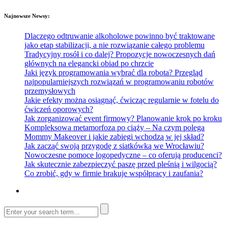
Najnowsze Newsy:
Dlaczego odtruwanie alkoholowe powinno być traktowane
jako etap stabilizacji, a nie rozwiązanie całego problemu
Tradycyjny rosół i co dalej? Propozycje nowoczesnych dań
głównych na elegancki obiad po chrzcie
Jaki język programowania wybrać dla robota? Przegląd
najpopularniejszych rozwiązań w programowaniu robotów
przemysłowych
Jakie efekty można osiągnąć, ćwicząc regularnie w fotelu do
ćwiczeń oporowych?
Jak zorganizować event firmowy? Planowanie krok po kroku
Kompleksowa metamorfoza po ciąży – Na czym polega
Mommy Makeover i jakie zabiegi wchodzą w jej skład?
Jak zacząć swoją przygodę z siatkówką we Wrocławiu?
Nowoczesne pomoce logopedyczne – co oferują producenci?
Jak skutecznie zabezpieczyć paszę przed pleśnią i wilgocią?
Co zrobić, gdy w firmie brakuje współpracy i zaufania?