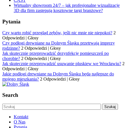
CAST
Wirtualny showroom 24/7 – jak profesjonalne wizualizacje
3D dla firm zastępują kosztowne targi branżowe?
Pytania
Czy warto robić przegląd zębów, jeśli nic mnie nie niepokoi?
2
Odpowiedzi
|
Głosy
Czy podłogi drewniane na Dolnym Śląsku przetrwają imprezy
rodzinne?
2 Odpowiedzi
|
Głosy
Jak skutecznie przeprowadzić dezynfekcję pomieszczeń po
chorobie?
2 Odpowiedzi
|
Głosy
Jak skutecznie przeprowadzić usuwanie pluskiew we Wrocławiu?
2
Odpowiedzi
|
Głosy
Jakie podłogi drewniane na Dolnym Śląsku będą najlepsze do
mojego mieszkania?
2 Odpowiedzi
|
Głosy
Search
Kontakt
O Nas
Pytania