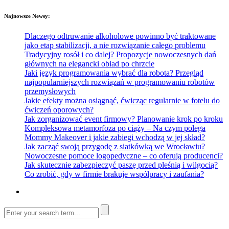
Najnowsze Newsy:
Dlaczego odtruwanie alkoholowe powinno być traktowane
jako etap stabilizacji, a nie rozwiązanie całego problemu
Tradycyjny rosół i co dalej? Propozycje nowoczesnych dań
głównych na elegancki obiad po chrzcie
Jaki język programowania wybrać dla robota? Przegląd
najpopularniejszych rozwiązań w programowaniu robotów
przemysłowych
Jakie efekty można osiągnąć, ćwicząc regularnie w fotelu do
ćwiczeń oporowych?
Jak zorganizować event firmowy? Planowanie krok po kroku
Kompleksowa metamorfoza po ciąży – Na czym polega
Mommy Makeover i jakie zabiegi wchodzą w jej skład?
Jak zacząć swoją przygodę z siatkówką we Wrocławiu?
Nowoczesne pomoce logopedyczne – co oferują producenci?
Jak skutecznie zabezpieczyć paszę przed pleśnią i wilgocią?
Co zrobić, gdy w firmie brakuje współpracy i zaufania?