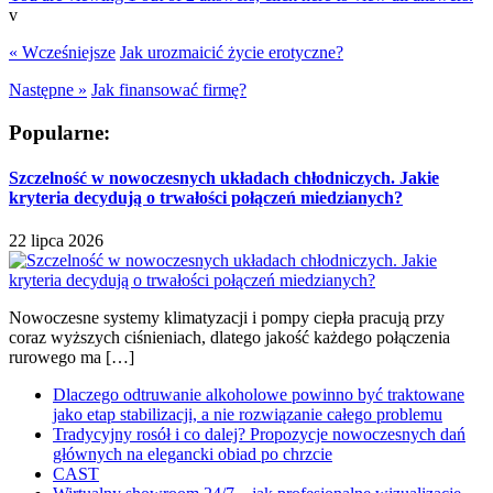
v
« Wcześniejsze
Jak urozmaicić życie erotyczne?
Następne »
Jak finansować firmę?
Popularne:
Szczelność w nowoczesnych układach chłodniczych. Jakie
kryteria decydują o trwałości połączeń miedzianych?
22 lipca 2026
Nowoczesne systemy klimatyzacji i pompy ciepła pracują przy
coraz wyższych ciśnieniach, dlatego jakość każdego połączenia
rurowego ma […]
Dlaczego odtruwanie alkoholowe powinno być traktowane
jako etap stabilizacji, a nie rozwiązanie całego problemu
Tradycyjny rosół i co dalej? Propozycje nowoczesnych dań
głównych na elegancki obiad po chrzcie
CAST