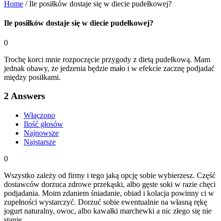
Home
/
Ile posiłków dostaje się w diecie pudełkowej?
Ile posiłków dostaje się w diecie pudełkowej?
0
Trochę korci mnie rozpoczęcie przygody z dietą pudełkową. Mam
jednak obawy, że jedzenia będzie mało i w efekcie zacznę podjadać
między posiłkami.
2
Answers
Włączono
Ilość głosów
Najnowsze
Najstarsze
0
Wszystko zależy od firmy i tego jaką opcję sobie wybierzesz. Część
dostawców dorzuca zdrowe przekąski, albo gęste soki w razie chęci
podjadania. Moim zdaniem śniadanie, obiad i kolacja powinny ci w
zupełności wystarczyć. Dorzuć sobie ewentualnie na własną rękę
jogurt naturalny, owoc, albo kawałki marchewki a nic złego się nie
stanie.