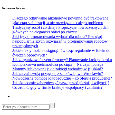
Najnowsze Newsy:
Dlaczego odtruwanie alkoholowe powinno być traktowane
jako etap stabilizacji, a nie rozwiązanie całego problemu
Tradycyjny rosół i co dalej? Propozycje nowoczesnych dań
głównych na elegancki obiad po chrzcie
Jaki język programowania wybrać dla robota? Przegląd
najpopularniejszych rozwiązań w programowaniu robotów
przemysłowych
Jakie efekty można osiągnąć, ćwicząc regularnie w fotelu do
ćwiczeń oporowych?
Jak zorganizować event firmowy? Planowanie krok po kroku
Kompleksowa metamorfoza po ciąży – Na czym polega
Mommy Makeover i jakie zabiegi wchodzą w jej skład?
Jak zacząć swoją przygodę z siatkówką we Wrocławiu?
Nowoczesne pomoce logopedyczne – co oferują producenci?
Jak skutecznie zabezpieczyć paszę przed pleśnią i wilgocią?
Co zrobić, gdy w firmie brakuje współpracy i zaufania?