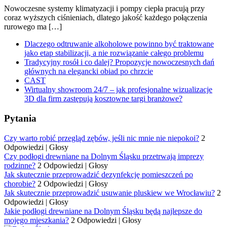
Nowoczesne systemy klimatyzacji i pompy ciepła pracują przy
coraz wyższych ciśnieniach, dlatego jakość każdego połączenia
rurowego ma […]
Dlaczego odtruwanie alkoholowe powinno być traktowane
jako etap stabilizacji, a nie rozwiązanie całego problemu
Tradycyjny rosół i co dalej? Propozycje nowoczesnych dań
głównych na elegancki obiad po chrzcie
CAST
Wirtualny showroom 24/7 – jak profesjonalne wizualizacje
3D dla firm zastępują kosztowne targi branżowe?
Pytania
Czy warto robić przegląd zębów, jeśli nic mnie nie niepokoi?
2
Odpowiedzi
|
Głosy
Czy podłogi drewniane na Dolnym Śląsku przetrwają imprezy
rodzinne?
2 Odpowiedzi
|
Głosy
Jak skutecznie przeprowadzić dezynfekcję pomieszczeń po
chorobie?
2 Odpowiedzi
|
Głosy
Jak skutecznie przeprowadzić usuwanie pluskiew we Wrocławiu?
2
Odpowiedzi
|
Głosy
Jakie podłogi drewniane na Dolnym Śląsku będą najlepsze do
mojego mieszkania?
2 Odpowiedzi
|
Głosy