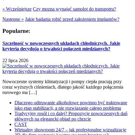
« Wcześniejsze
Czy mozna wynająć samolot do transpotru?
Następne »
Jakie badania robić przed założeniem implantów?
Popularne:
Szczelność w nowoczesnych układach chłodniczych. Jakie
kryteria decydują o trwałości połączeń miedzianych?
22 lipca 2026
Nowoczesne systemy klimatyzacji i pompy ciepła pracują przy
coraz wyższych ciśnieniach, dlatego jakość każdego połączenia
rurowego ma […]
Dlaczego odtruwanie alkoholowe powinno być traktowane
jako etap stabilizacji, a nie rozwiązanie całego problemu
Tradycyjny rosół i co dalej? Propozycje nowoczesnych dań
głównych na elegancki obiad po chrzcie
CAST
Wirtualny showroom 24/7 – jak profesjonalne wizualizacje