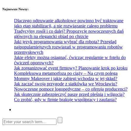
Najnowsze Newsy:
Dlaczego odtruwanie alkoholowe powinno być traktowane
jako etap stabilizacji, a nie rozwiązanie całego problemu
Tradycyjny rosół i co dalej? Propozycje nowoczesnych dań
głównych na elegancki obiad po chrzcie
Jaki język programowania wybrać dla robota? Przegląd
najpopularniejszych rozwiązań w programowaniu robotów
przemysłowych
Jakie efekty można osiągnąć, ćwicząc regularnie w fotelu do
ćwiczeń oporowych?
Jak zorganizować event firmowy? Planowanie krok po kroku
Kompleksowa metamorfoza po ciąży – Na czym polega
Mommy Makeover i jakie zabiegi wchodzą w jej skład?
Jak zacząć swoją przygodę z siatkówką we Wrocławiu?
Nowoczesne pomoce logopedyczne – co oferują producenci?
Jak skutecznie zabezpieczyć paszę przed pleśnią i wilgocią?
Co zrobić, gdy w firmie brakuje współpracy i zaufania?