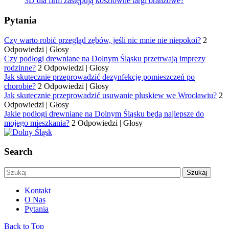
3D dla firm zastępują kosztowne targi branżowe?
Pytania
Czy warto robić przegląd zębów, jeśli nic mnie nie niepokoi?
2
Odpowiedzi
|
Głosy
Czy podłogi drewniane na Dolnym Śląsku przetrwają imprezy
rodzinne?
2 Odpowiedzi
|
Głosy
Jak skutecznie przeprowadzić dezynfekcję pomieszczeń po
chorobie?
2 Odpowiedzi
|
Głosy
Jak skutecznie przeprowadzić usuwanie pluskiew we Wrocławiu?
2
Odpowiedzi
|
Głosy
Jakie podłogi drewniane na Dolnym Śląsku będą najlepsze do
mojego mieszkania?
2 Odpowiedzi
|
Głosy
Search
Kontakt
O Nas
Pytania
Back to Top