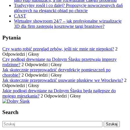
jako etap stabilizacji, a nie rozwiązanie całego problemu
Tradycyjny rosół i co dalej? Propozycje nowoczesnych dań
głównych na elegancki obiad po chrzcie
CAST
Wirtualny showroom 24/7 – jak profesjonalne wizualizacje
3D dla firm zastępują kosztowne targi branżowe?
Pytania
Czy warto robić przegląd zębów, jeśli nic mnie nie niepokoi?
2
Odpowiedzi
|
Głosy
Czy podłogi drewniane na Dolnym Śląsku przetrwają imprezy
rodzinne?
2 Odpowiedzi
|
Głosy
Jak skutecznie przeprowadzić dezynfekcję pomieszczeń po
chorobie?
2 Odpowiedzi
|
Głosy
Jak skutecznie przeprowadzić usuwanie pluskiew we Wrocławiu?
2
Odpowiedzi
|
Głosy
Jakie podłogi drewniane na Dolnym Śląsku będą najlepsze do
mojego mieszkania?
2 Odpowiedzi
|
Głosy
Search