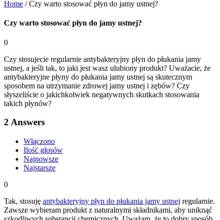
Home
/
Czy warto stosować płyn do jamy ustnej?
Czy warto stosować płyn do jamy ustnej?
0
Czy stosujecie regularnie antybakteryjny płyn do płukania jamy
ustnej, a jeśli tak, to jaki jest wasz ulubiony produkt? Uważacie, że
antybakteryjne płyny do płukania jamy ustnej są skutecznym
sposobem na utrzymanie zdrowej jamy ustnej i zębów? Czy
słyszeliście o jakichkolwiek negatywnych skutkach stosowania
takich płynów?
2
Answers
Włączono
Ilość głosów
Najnowsze
Najstarsze
0
Tak, stosuję
antybakteryjny płyn do płukania jamy ustnej
regularnie.
Zawsze wybieram produkt z naturalnymi składnikami, aby uniknąć
szkodliwych substancji chemicznych. Uważam, że to dobry sposób