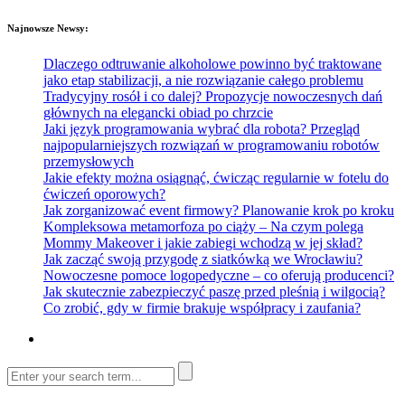
Najnowsze Newsy:
Dlaczego odtruwanie alkoholowe powinno być traktowane
jako etap stabilizacji, a nie rozwiązanie całego problemu
Tradycyjny rosół i co dalej? Propozycje nowoczesnych dań
głównych na elegancki obiad po chrzcie
Jaki język programowania wybrać dla robota? Przegląd
najpopularniejszych rozwiązań w programowaniu robotów
przemysłowych
Jakie efekty można osiągnąć, ćwicząc regularnie w fotelu do
ćwiczeń oporowych?
Jak zorganizować event firmowy? Planowanie krok po kroku
Kompleksowa metamorfoza po ciąży – Na czym polega
Mommy Makeover i jakie zabiegi wchodzą w jej skład?
Jak zacząć swoją przygodę z siatkówką we Wrocławiu?
Nowoczesne pomoce logopedyczne – co oferują producenci?
Jak skutecznie zabezpieczyć paszę przed pleśnią i wilgocią?
Co zrobić, gdy w firmie brakuje współpracy i zaufania?