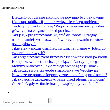
Najnowsze Newsy:
Dlaczego odtruwanie alkoholowe powinno być traktowane
jako etap stabilizacji, a nie rozwiązanie całego problemu
Tradycyjny rosół i co dalej? Propozycje nowoczesnych dań
głównych na elegancki obiad po chrzcie
Jaki język programowania wybrać dla robota? Przegląd
najpopularniejszych rozwiązań w programowaniu robotów
przemysłowych
Jakie efekty można osiągnąć, ćwicząc regularnie w fotelu do
ćwiczeń oporowych?
Jak zorganizować event firmowy? Planowanie krok po kroku
Kompleksowa metamorfoza po ciąży – Na czym polega
Mommy Makeover i jakie zabiegi wchodzą w jej skład?
Jak zacząć swoją przygodę z siatkówką we Wrocławiu?
Nowoczesne pomoce logopedyczne – co oferują producenci?
Jak skutecznie zabezpieczyć paszę przed pleśnią i wilgocią?
Co zrobić, gdy w firmie brakuje współpracy i zaufania?