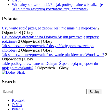
CAST
Wirtualny showroom 24/7 – jak profesjonalne wizualizacje
3D dla firm zastępują kosztowne targi branżowe?
Pytania
Czy warto robić przegląd zębów, jeśli nic mnie nie niepokoi?
2
Odpowiedzi
|
Głosy
Czy podłogi drewniane na Dolnym Śląsku przetrwają imprezy
rodzinne?
2 Odpowiedzi
|
Głosy
Jak skutecznie przeprowadzić dezynfekcję pomieszczeń po
chorobie?
2 Odpowiedzi
|
Głosy
Jak skutecznie przeprowadzić usuwanie pluskiew we Wrocławiu?
2
Odpowiedzi
|
Głosy
Jakie podłogi drewniane na Dolnym Śląsku będą najlepsze do
mojego mieszkania?
2 Odpowiedzi
|
Głosy
Search
Kontakt
O Nas
Pytania