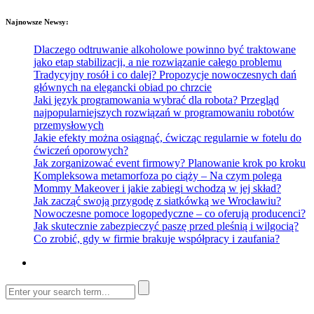
Najnowsze Newsy:
Dlaczego odtruwanie alkoholowe powinno być traktowane
jako etap stabilizacji, a nie rozwiązanie całego problemu
Tradycyjny rosół i co dalej? Propozycje nowoczesnych dań
głównych na elegancki obiad po chrzcie
Jaki język programowania wybrać dla robota? Przegląd
najpopularniejszych rozwiązań w programowaniu robotów
przemysłowych
Jakie efekty można osiągnąć, ćwicząc regularnie w fotelu do
ćwiczeń oporowych?
Jak zorganizować event firmowy? Planowanie krok po kroku
Kompleksowa metamorfoza po ciąży – Na czym polega
Mommy Makeover i jakie zabiegi wchodzą w jej skład?
Jak zacząć swoją przygodę z siatkówką we Wrocławiu?
Nowoczesne pomoce logopedyczne – co oferują producenci?
Jak skutecznie zabezpieczyć paszę przed pleśnią i wilgocią?
Co zrobić, gdy w firmie brakuje współpracy i zaufania?