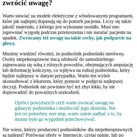
zwrócić uwagę?
Warto stawiać na modele elektryczne z wbudowanymi programami,
które jak najlepiej dopasują się do potrzeb pacjenta. Liczy się także
jakość materiału, z którego jest wykonane nosidło. Musi ono
zapewniać wygodę podczas przenoszenia i nie narażać pacjenta na
upadek.
Zwracamy też uwagę na takie cechy, jak podparcie na
głowę.
Musimy wiedzieć również, że podnośnik podnośniki nierówny.
Osoby niepełnosprawne tracą zdolność do samodzielnego
zajmowania się sobą z różnych powodów, obejmujących amputację
lub deformację kończyny, co wpływa na rodzaj podnośnika, który
będzie najlepszy w danym przypadku. Warto ten wybór
skonsultować z lekarzem, który pomoże w podjęciu najlepszej
decyzji. Podnośnik nie powinien być też zbyt lekki, by nie
doprowadzić do poważnych uszkodzeń.
Oprócz powyższych cech warto zwracać uwagę na
gabaryty podnośnika i możliwość jego złożenia. Nie
jest on potrzebny non stop, warto zatem zadbać o to, by
można było go wygodnie przechowywać.
Nie wiesz, którzy producenci podnośników dla niepełnosprawnych
są najlepsi? Porównaj oferty w Internecie, czytaj opinie, lub po