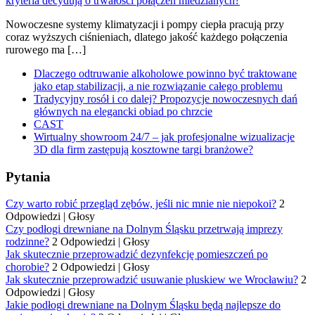
Nowoczesne systemy klimatyzacji i pompy ciepła pracują przy
coraz wyższych ciśnieniach, dlatego jakość każdego połączenia
rurowego ma […]
Dlaczego odtruwanie alkoholowe powinno być traktowane
jako etap stabilizacji, a nie rozwiązanie całego problemu
Tradycyjny rosół i co dalej? Propozycje nowoczesnych dań
głównych na elegancki obiad po chrzcie
CAST
Wirtualny showroom 24/7 – jak profesjonalne wizualizacje
3D dla firm zastępują kosztowne targi branżowe?
Pytania
Czy warto robić przegląd zębów, jeśli nic mnie nie niepokoi?
2
Odpowiedzi
|
Głosy
Czy podłogi drewniane na Dolnym Śląsku przetrwają imprezy
rodzinne?
2 Odpowiedzi
|
Głosy
Jak skutecznie przeprowadzić dezynfekcję pomieszczeń po
chorobie?
2 Odpowiedzi
|
Głosy
Jak skutecznie przeprowadzić usuwanie pluskiew we Wrocławiu?
2
Odpowiedzi
|
Głosy
Jakie podłogi drewniane na Dolnym Śląsku będą najlepsze do